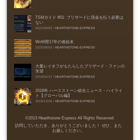
TSMガイド #01: ブリザードに現金を払う必要は
ない
2022/08/05
/
HEARTHSTONE-EXPRESS
WoW歴17年の後始末
2022/08/03
/
HEARTHSTONE-EXPRESS
大量レイオフがもたらしたブリザード・ファンの
失望
2019/02/17
/
HEARTHSTONE-EXPRESS
2018年 ハースストーン総合ニュース・ハイライ
ト【グローバル編】
2018/12/26
/
HEARTHSTONE-EXPRESS
©2013 Hearthstone Express All Rights Reserved.
Menu
訪問していただき、ありがとうございました！ ぜひ、また
お越しください。