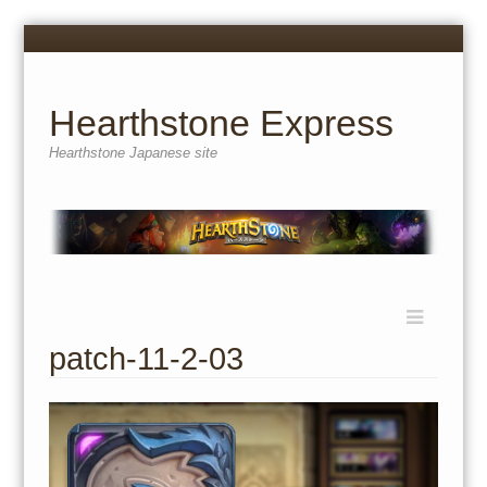
Menu
Skip
to
content
Hearthstone Express
Hearthstone Japanese site
Menu
Skip
to
patch-11-2-03
content