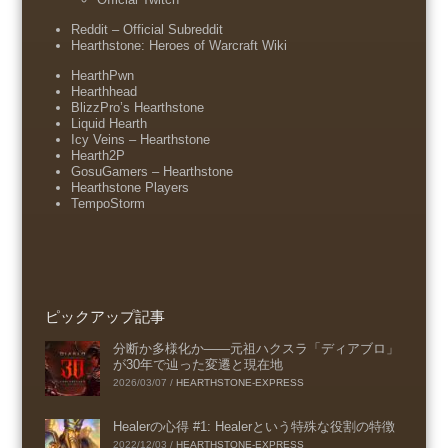
Reddit – Official Subreddit
Hearthstone: Heroes of Warcraft Wiki
HearthPwn
Hearthhead
BlizzPro’s Hearthstone
Liquid Hearth
Icy Veins – Hearthstone
Hearth2P
GosuGamers – Hearthstone
Hearthstone Players
TempoStorm
ピックアップ記事
分断か多様化か――元祖ハクスラ「ディアブロ」
が30年で辿った変遷と現在地
2026/03/07
/
HEARTHSTONE-EXPRESS
Healerの心得 #1: Healerという特殊な役割の特徴
2022/12/03
/
HEARTHSTONE-EXPRESS