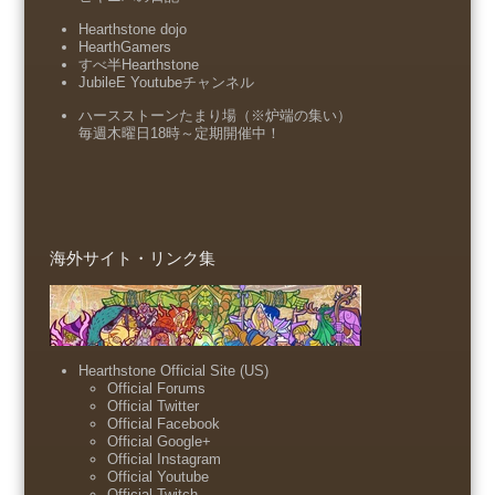
Hearthstone dojo
HearthGamers
すべ半Hearthstone
JubileE Youtubeチャンネル
ハースストーンたまり場（※炉端の集い）
毎週木曜日18時～定期開催中！
海外サイト・リンク集
Hearthstone Official Site (US)
Official Forums
Official Twitter
Official Facebook
Official Google+
Official Instagram
Official Youtube
Official Twitch