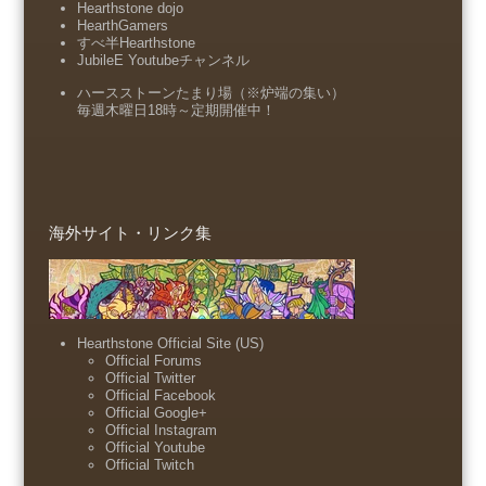
Hearthstone dojo
HearthGamers
すべ半Hearthstone
JubileE Youtubeチャンネル
ハースストーンたまり場（※炉端の集い）
毎週木曜日18時～定期開催中！
海外サイト・リンク集
Hearthstone Official Site (US)
Official Forums
Official Twitter
Official Facebook
Official Google+
Official Instagram
Official Youtube
Official Twitch