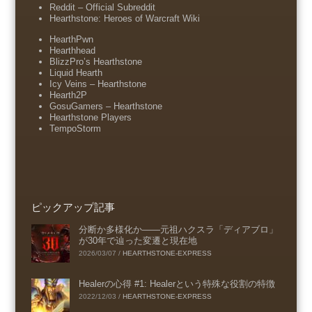
Reddit – Official Subreddit
Hearthstone: Heroes of Warcraft Wiki
HearthPwn
Hearthhead
BlizzPro’s Hearthstone
Liquid Hearth
Icy Veins – Hearthstone
Hearth2P
GosuGamers – Hearthstone
Hearthstone Players
TempoStorm
ピックアップ記事
分断か多様化か――元祖ハクスラ「ディアブロ」
が30年で辿った変遷と現在地
2026/03/07
/
HEARTHSTONE-EXPRESS
Healerの心得 #1: Healerという特殊な役割の特徴
2022/12/03
/
HEARTHSTONE-EXPRESS