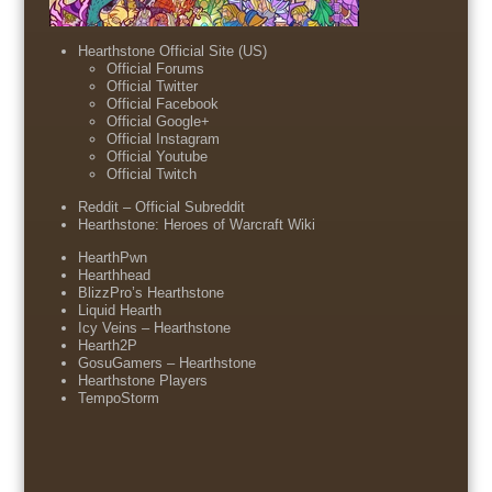
Hearthstone Official Site (US)
Official Forums
Official Twitter
Official Facebook
Official Google+
Official Instagram
Official Youtube
Official Twitch
Reddit – Official Subreddit
Hearthstone: Heroes of Warcraft Wiki
HearthPwn
Hearthhead
BlizzPro’s Hearthstone
Liquid Hearth
Icy Veins – Hearthstone
Hearth2P
GosuGamers – Hearthstone
Hearthstone Players
TempoStorm