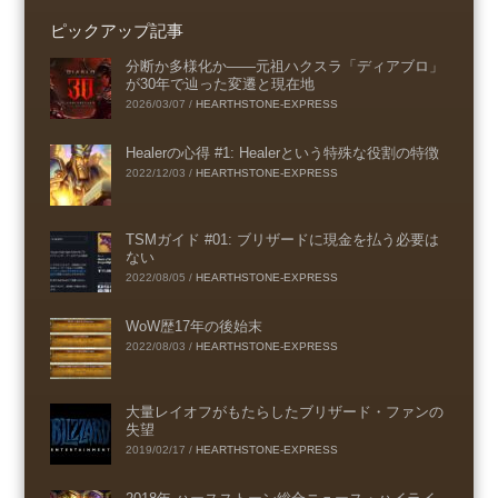
ピックアップ記事
分断か多様化か――元祖ハクスラ「ディアブロ」
が30年で辿った変遷と現在地
2026/03/07
/
HEARTHSTONE-EXPRESS
Healerの心得 #1: Healerという特殊な役割の特徴
2022/12/03
/
HEARTHSTONE-EXPRESS
TSMガイド #01: ブリザードに現金を払う必要は
ない
2022/08/05
/
HEARTHSTONE-EXPRESS
WoW歴17年の後始末
2022/08/03
/
HEARTHSTONE-EXPRESS
大量レイオフがもたらしたブリザード・ファンの
失望
2019/02/17
/
HEARTHSTONE-EXPRESS