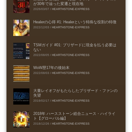
が30年で辿った変遷と現在地
2026/03/07
/
HEARTHSTONE-EXPRESS
Healerの心得 #1: Healerという特殊な役割の特徴
2022/12/03
/
HEARTHSTONE-EXPRESS
TSMガイド #01: ブリザードに現金を払う必要は
ない
2022/08/05
/
HEARTHSTONE-EXPRESS
WoW歴17年の後始末
2022/08/03
/
HEARTHSTONE-EXPRESS
大量レイオフがもたらしたブリザード・ファンの
失望
2019/02/17
/
HEARTHSTONE-EXPRESS
2018年 ハースストーン総合ニュース・ハイライ
ト【グローバル編】
2018/12/26
/
HEARTHSTONE-EXPRESS