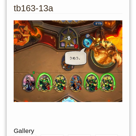
to
tb163-13a
content
Gallery