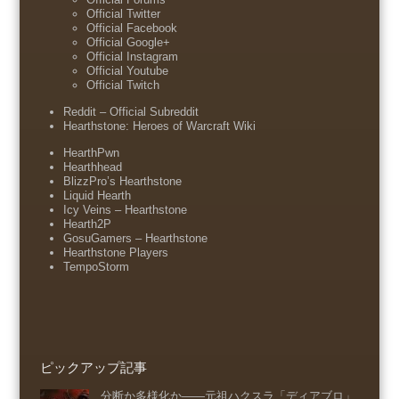
Official Twitter
Official Facebook
Official Google+
Official Instagram
Official Youtube
Official Twitch
Reddit – Official Subreddit
Hearthstone: Heroes of Warcraft Wiki
HearthPwn
Hearthhead
BlizzPro’s Hearthstone
Liquid Hearth
Icy Veins – Hearthstone
Hearth2P
GosuGamers – Hearthstone
Hearthstone Players
TempoStorm
ピックアップ記事
分断か多様化か――元祖ハクスラ「ディアブロ」