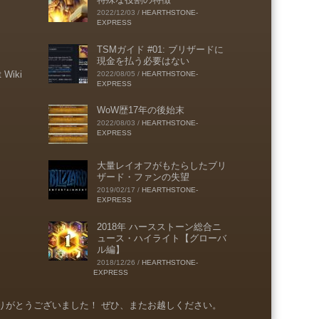
2022/12/03
/
HEARTHSTONE-
EXPRESS
TSMガイド #01: ブリザードに
現金を払う必要はない
t Wiki
2022/08/05
/
HEARTHSTONE-
EXPRESS
WoW歴17年の後始末
2022/08/03
/
HEARTHSTONE-
EXPRESS
大量レイオフがもたらしたブリ
ザード・ファンの失望
2019/02/17
/
HEARTHSTONE-
EXPRESS
2018年 ハースストーン総合ニ
ュース・ハイライト【グローバ
ル編】
2018/12/26
/
HEARTHSTONE-
EXPRESS
りがとうございました！ ぜひ、またお越しください。