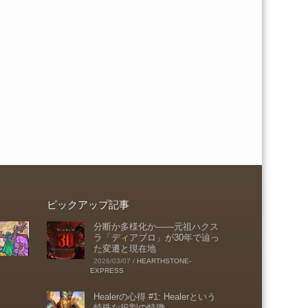
ピックアップ記事
分断か多様化か――元祖ハクス
ラ「ディアブロ」が30年で辿っ
た変遷と現在地
2026/03/07
/
HEARTHSTONE-
EXPRESS
Healerの心得 #1: Healerという
特殊な役割の特徴