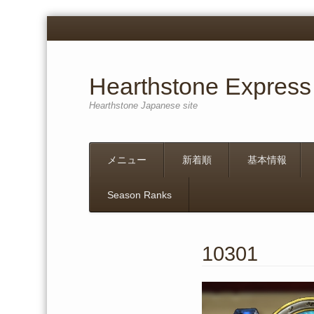
Hearthstone Express
Hearthstone Japanese site
Menu
Skip
メニュー
新着順
基本情報
to
content
Season Ranks
10301