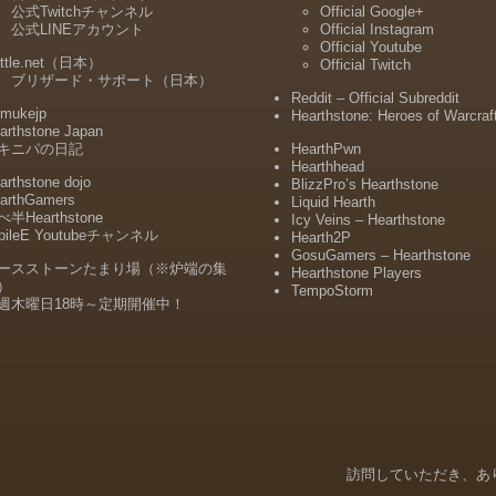
公式Twitchチャンネル
Official Google+
公式LINEアカウント
Official Instagram
Official Youtube
ttle.net（日本）
Official Twitch
ブリザード・サポート（日本）
Reddit – Official Subreddit
mukejp
Hearthstone: Heroes of Warcraf
arthstone Japan
キニパの日記
HearthPwn
Hearthhead
arthstone dojo
BlizzPro’s Hearthstone
arthGamers
Liquid Hearth
半Hearthstone
Icy Veins – Hearthstone
bileE Youtubeチャンネル
Hearth2P
GosuGamers – Hearthstone
ースストーンたまり場（※炉端の集
Hearthstone Players
）
TempoStorm
週木曜日18時～定期開催中！
Menu
訪問していただき、あ