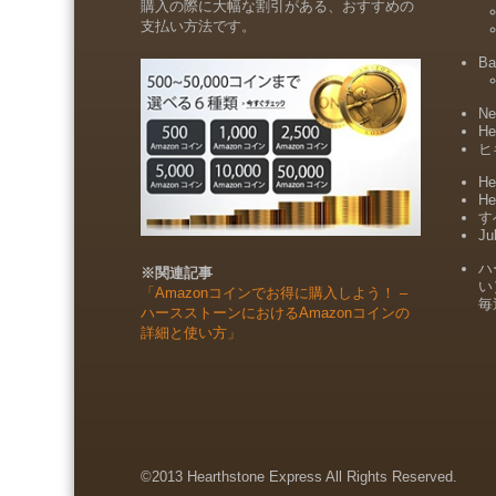
購入の際に大幅な割引がある、おすすめの
支払い方法です。
Ba
Ne
He
ヒ
He
He
すべ
Ju
ハ
※関連記事
い
「Amazonコインでお得に購入しよう！ –
毎
ハースストーンにおけるAmazonコインの
詳細と使い方」
©2013 Hearthstone Express All Rights Reserved.