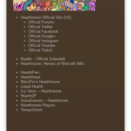
Hearthstone Official Site (US)
Official Forums
Official Twitter
Official Facebook
Official Google+
Official Instagram
Official Youtube
Official Twitch
Reddit – Official Subreddit
Hearthstone: Heroes of Warcraft Wiki
HearthPwn
Hearthhead
BlizzPro’s Hearthstone
Liquid Hearth
Icy Veins – Hearthstone
Hearth2P
GosuGamers – Hearthstone
Hearthstone Players
TempoStorm