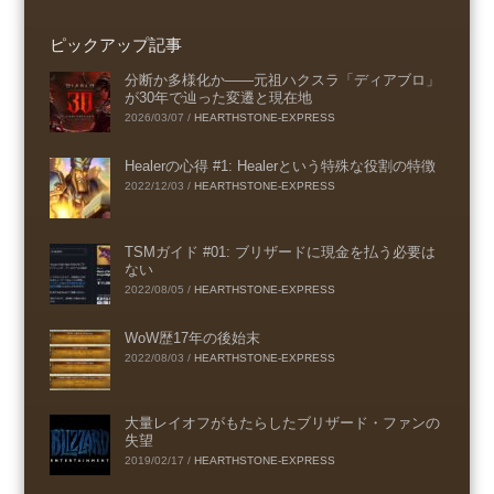
ピックアップ記事
分断か多様化か――元祖ハクスラ「ディアブロ」
が30年で辿った変遷と現在地
2026/03/07
/
HEARTHSTONE-EXPRESS
Healerの心得 #1: Healerという特殊な役割の特徴
2022/12/03
/
HEARTHSTONE-EXPRESS
TSMガイド #01: ブリザードに現金を払う必要は
ない
2022/08/05
/
HEARTHSTONE-EXPRESS
WoW歴17年の後始末
2022/08/03
/
HEARTHSTONE-EXPRESS
大量レイオフがもたらしたブリザード・ファンの
失望
2019/02/17
/
HEARTHSTONE-EXPRESS