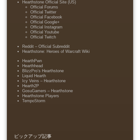
Hearthstone Official Site (US)
Official Forums
Official Twitter
Official Facebook
Official Google+
Official Instagram
Official Youtube
Official Twitch
Reddit – Official Subreddit
Hearthstone: Heroes of Warcraft Wiki
HearthPwn
Hearthhead
BlizzPro’s Hearthstone
Liquid Hearth
Icy Veins – Hearthstone
Hearth2P
GosuGamers – Hearthstone
Hearthstone Players
TempoStorm
ピックアップ記事