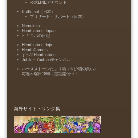
公式LINEアカウント
Battle.net（日本）
ブリザード・サポート（日本）
Nemukejp
Hearthstone Japan
ヒキニパの日記
Hearthstone dojo
HearthGamers
すべ半Hearthstone
JubileE Youtubeチャンネル
ハースストーンたまり場（※炉端の集い）
毎週木曜日18時～定期開催中！
海外サイト・リンク集