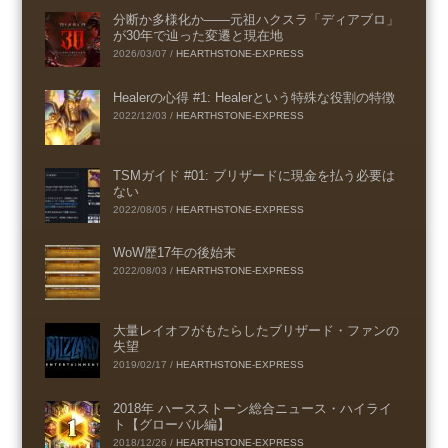
分断か多様化か――元祖ハクスラ「ディアブロ」
が30年で辿った変遷と現在地
2026/03/07
/
HEARTHSTONE-EXPRESS
Healerの心得 #1: Healerという特殊な役割の特徴
2022/12/03
/
HEARTHSTONE-EXPRESS
TSMガイド #01: ブリザードに現金を払う必要は
ない
2022/08/05
/
HEARTHSTONE-EXPRESS
WoW歴17年の後始末
2022/08/03
/
HEARTHSTONE-EXPRESS
大量レイオフがもたらしたブリザード・ファンの
失望
2019/02/17
/
HEARTHSTONE-EXPRESS
2018年 ハースストーン総合ニュース・ハイライ
ト【グローバル編】
2018/12/26
/
HEARTHSTONE-EXPRESS