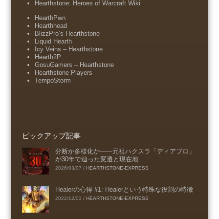
Hearthstone: Heroes of Warcraft Wiki
HearthPwn
Hearthhead
BlizzPro’s Hearthstone
Liquid Hearth
Icy Veins – Hearthstone
Hearth2P
GosuGamers – Hearthstone
Hearthstone Players
TempoStorm
ピックアップ記事
分断か多様化か――元祖ハクスラ「ディアブロ」
が30年で辿った変遷と現在地
2026/03/07
/
HEARTHSTONE-EXPRESS
Healerの心得 #1: Healerという特殊な役割の特徴
2022/12/03
/
HEARTHSTONE-EXPRESS