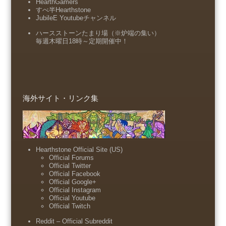
HearthGamers
すべ半Hearthstone
JubileE Youtubeチャンネル
ハースストーンたまり場（※炉端の集い）
毎週木曜日18時～定期開催中！
海外サイト・リンク集
Hearthstone Official Site (US)
Official Forums
Official Twitter
Official Facebook
Official Google+
Official Instagram
Official Youtube
Official Twitch
Reddit – Official Subreddit