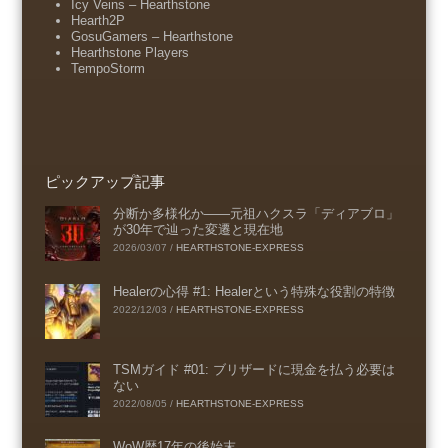
Icy Veins – Hearthstone
Hearth2P
GosuGamers – Hearthstone
Hearthstone Players
TempoStorm
ピックアップ記事
分断か多様化か――元祖ハクスラ「ディアブロ」
が30年で辿った変遷と現在地
2026/03/07
/
HEARTHSTONE-EXPRESS
Healerの心得 #1: Healerという特殊な役割の特徴
2022/12/03
/
HEARTHSTONE-EXPRESS
TSMガイド #01: ブリザードに現金を払う必要は
ない
2022/08/05
/
HEARTHSTONE-EXPRESS
WoW歴17年の後始末