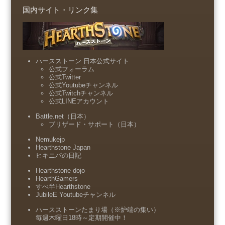
国内サイト・リンク集
ハースストーン 日本公式サイト
公式フォーラム
公式Twitter
公式Youtubeチャンネル
公式Twitchチャンネル
公式LINEアカウント
Battle.net（日本）
ブリザード・サポート（日本）
Nemukejp
Hearthstone Japan
ヒキニパの日記
Hearthstone dojo
HearthGamers
すべ半Hearthstone
JubileE Youtubeチャンネル
ハースストーンたまり場（※炉端の集い）
毎週木曜日18時～定期開催中！