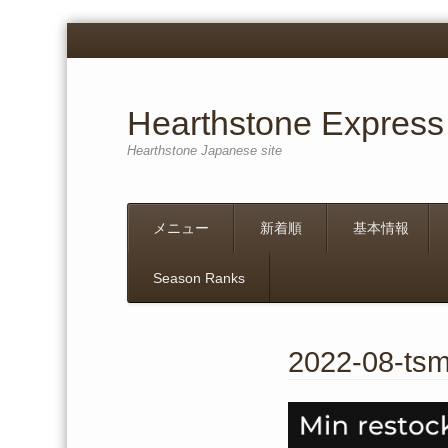
Hearthstone Express
Hearthstone Japanese site
Menu
Skip
メニュー
新着順
基本情報
to
content
Season Ranks
2022-08-ts