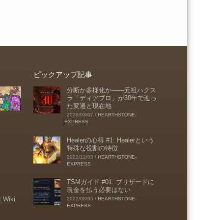
ピックアップ記事
分断か多様化か――元祖ハクス
ラ「ディアブロ」が30年で辿っ
た変遷と現在地
2026/03/07
/
HEARTHSTONE-
EXPRESS
Healerの心得 #1: Healerという
特殊な役割の特徴
2022/12/03
/
HEARTHSTONE-
EXPRESS
TSMガイド #01: ブリザードに
現金を払う必要はない
t Wiki
2022/08/05
/
HEARTHSTONE-
EXPRESS