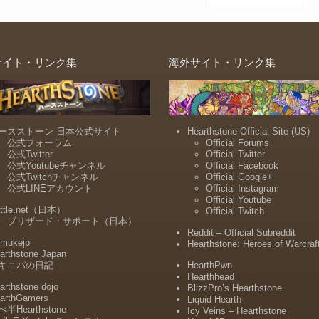
サイト・リンク集
海外サイト・リンク集
ースストーン 日本公式サイト
Hearthstone Official Site (US)
公式フォーラム
Official Forums
公式Twitter
Official Twitter
公式Youtubeチャンネル
Official Facebook
公式Twitchチャンネル
Official Google+
公式LINEアカウント
Official Instagram
Official Youtube
ttle.net（日本）
Official Twitch
ブリザード・サポート（日本）
Reddit – Official Subreddit
mukejp
Hearthstone: Heroes of Warcraf
arthstone Japan
キニパの日記
HearthPwn
Hearthhead
arthstone dojo
BlizzPro’s Hearthstone
arthGamers
Liquid Hearth
半Hearthstone
Icy Veins – Hearthstone