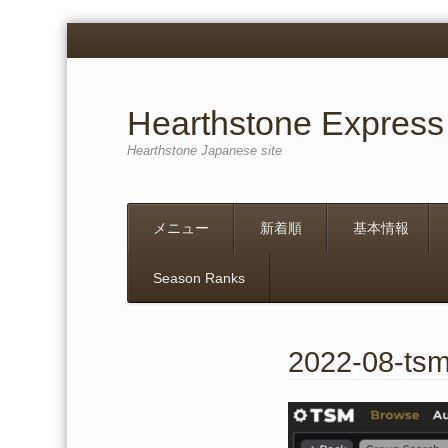
Hearthstone Express
Hearthstone Japanese site
Menu
Skip
メニュー
新着順
基本情報
to
content
Season Ranks
2022-08-ts