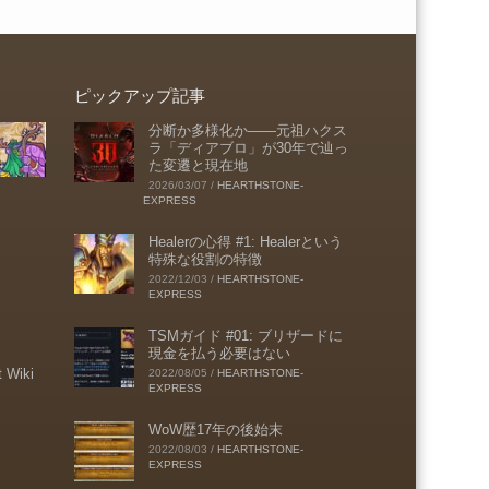
ピックアップ記事
分断か多様化か――元祖ハクス
ラ「ディアブロ」が30年で辿っ
た変遷と現在地
2026/03/07
/
HEARTHSTONE-
EXPRESS
Healerの心得 #1: Healerという
特殊な役割の特徴
2022/12/03
/
HEARTHSTONE-
EXPRESS
TSMガイド #01: ブリザードに
現金を払う必要はない
t Wiki
2022/08/05
/
HEARTHSTONE-
EXPRESS
WoW歴17年の後始末
2022/08/03
/
HEARTHSTONE-
EXPRESS