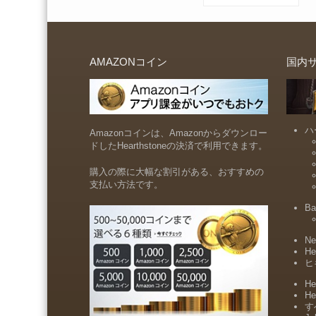
AMAZONコイン
国内
ハ
Amazonコインは、Amazonからダウンロー
ドしたHearthstoneの決済で利用できます。
購入の際に大幅な割引がある、おすすめの
支払い方法です。
Ba
Ne
He
ヒ
He
He
すべ