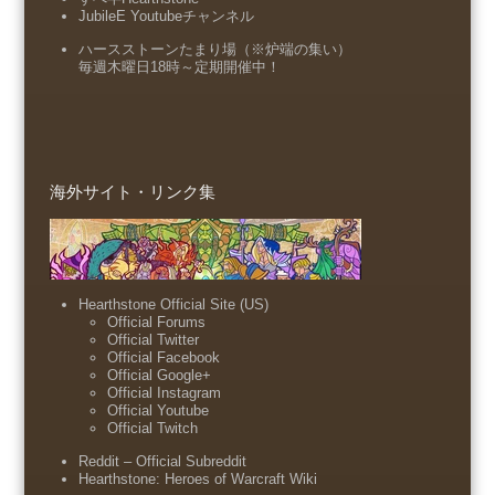
JubileE Youtubeチャンネル
ハースストーンたまり場（※炉端の集い）
毎週木曜日18時～定期開催中！
海外サイト・リンク集
Hearthstone Official Site (US)
Official Forums
Official Twitter
Official Facebook
Official Google+
Official Instagram
Official Youtube
Official Twitch
Reddit – Official Subreddit
Hearthstone: Heroes of Warcraft Wiki