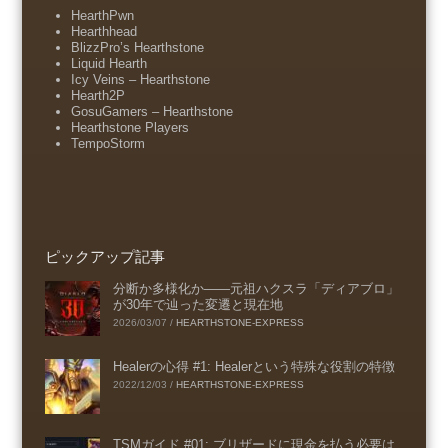
HearthPwn
Hearthhead
BlizzPro’s Hearthstone
Liquid Hearth
Icy Veins – Hearthstone
Hearth2P
GosuGamers – Hearthstone
Hearthstone Players
TempoStorm
ピックアップ記事
分断か多様化か――元祖ハクスラ「ディアブロ」
が30年で辿った変遷と現在地
2026/03/07
/
HEARTHSTONE-EXPRESS
Healerの心得 #1: Healerという特殊な役割の特徴
2022/12/03
/
HEARTHSTONE-EXPRESS
TSMガイド #01: ブリザードに現金を払う必要は