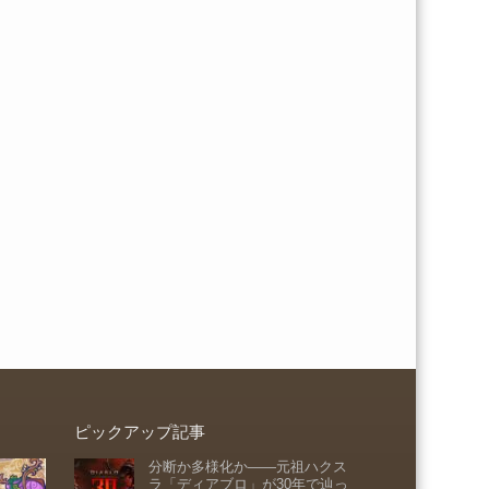
ピックアップ記事
分断か多様化か――元祖ハクス
ラ「ディアブロ」が30年で辿っ