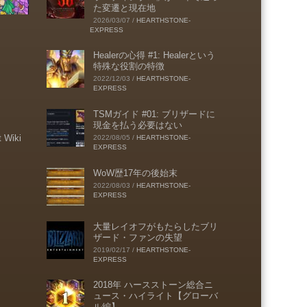
た変遷と現在地
2026/03/07
/
HEARTHSTONE-
EXPRESS
Healerの心得 #1: Healerという
特殊な役割の特徴
2022/12/03
/
HEARTHSTONE-
EXPRESS
TSMガイド #01: ブリザードに
現金を払う必要はない
t Wiki
2022/08/05
/
HEARTHSTONE-
EXPRESS
WoW歴17年の後始末
2022/08/03
/
HEARTHSTONE-
EXPRESS
大量レイオフがもたらしたブリ
ザード・ファンの失望
2019/02/17
/
HEARTHSTONE-
EXPRESS
2018年 ハースストーン総合ニ
ュース・ハイライト【グローバ
ル編】