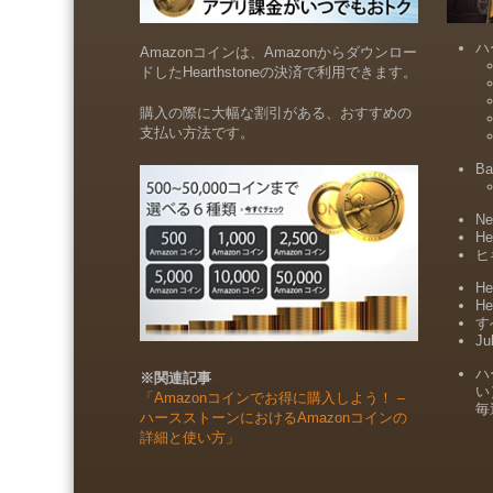
ハ
Amazonコインは、Amazonからダウンロー
ドしたHearthstoneの決済で利用できます。
購入の際に大幅な割引がある、おすすめの
支払い方法です。
Ba
Ne
He
ヒ
He
He
すべ
Ju
ハ
※関連記事
い
「Amazonコインでお得に購入しよう！ –
毎
ハースストーンにおけるAmazonコインの
詳細と使い方」