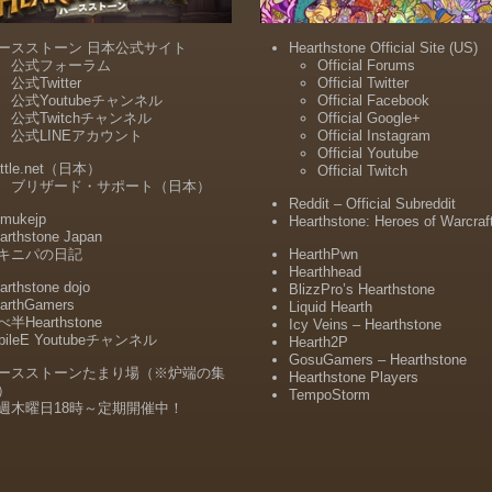
ースストーン 日本公式サイト
Hearthstone Official Site (US)
公式フォーラム
Official Forums
公式Twitter
Official Twitter
公式Youtubeチャンネル
Official Facebook
公式Twitchチャンネル
Official Google+
公式LINEアカウント
Official Instagram
Official Youtube
ttle.net（日本）
Official Twitch
ブリザード・サポート（日本）
Reddit – Official Subreddit
mukejp
Hearthstone: Heroes of Warcraf
arthstone Japan
キニパの日記
HearthPwn
Hearthhead
arthstone dojo
BlizzPro’s Hearthstone
arthGamers
Liquid Hearth
半Hearthstone
Icy Veins – Hearthstone
bileE Youtubeチャンネル
Hearth2P
GosuGamers – Hearthstone
ースストーンたまり場（※炉端の集
Hearthstone Players
）
TempoStorm
週木曜日18時～定期開催中！