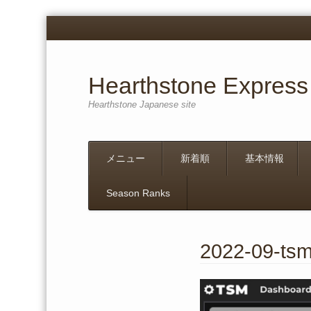
Hearthstone Express
Hearthstone Japanese site
Menu
Skip
メニュー
新着順
基本情報
to
content
Season Ranks
2022-09-ts