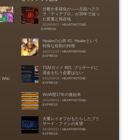
分断か多様化か――元祖ハクス
ラ「ディアブロ」が30年で辿っ
た変遷と現在地
2026/03/07
/
HEARTHSTONE-
EXPRESS
Healerの心得 #1: Healerという
特殊な役割の特徴
2022/12/03
/
HEARTHSTONE-
EXPRESS
TSMガイド #01: ブリザードに
現金を払う必要はない
t Wiki
2022/08/05
/
HEARTHSTONE-
EXPRESS
WoW歴17年の後始末
2022/08/03
/
HEARTHSTONE-
EXPRESS
大量レイオフがもたらしたブリ
ザード・ファンの失望
2019/02/17
/
HEARTHSTONE-
EXPRESS