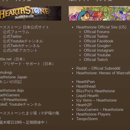
ースストーン 日本公式サイト
Hearthstone Official Site (US)
公式フォーラム
Official Forums
公式Twitter
Official Twitter
公式Youtubeチャンネル
Official Facebook
公式Twitchチャンネル
Official Google+
公式LINEアカウント
Official Instagram
Official Youtube
ttle.net（日本）
Official Twitch
ブリザード・サポート（日本）
Reddit – Official Subreddit
mukejp
Hearthstone: Heroes of Warcraf
arthstone Japan
キニパの日記
HearthPwn
Hearthhead
arthstone dojo
BlizzPro’s Hearthstone
arthGamers
Liquid Hearth
半Hearthstone
Icy Veins – Hearthstone
bileE Youtubeチャンネル
Hearth2P
GosuGamers – Hearthstone
ースストーンたまり場（※炉端の集
Hearthstone Players
）
TempoStorm
週木曜日18時～定期開催中！