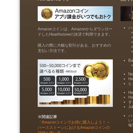
ハ
Amazonコインは、Amazonからダウンロー
ドしたHearthstoneの決済で利用できます。
購入の際に大幅な割引がある、おすすめの
支払い方法です。
Ba
Ne
He
ヒ
He
He
すべ
Ju
ハ
※関連記事
い
「Amazonコインでお得に購入しよう！ –
毎
ハースストーンにおけるAmazonコインの
詳細と使い方」