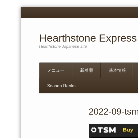
Hearthstone Express
Hearthstone Japanese site
Menu
Skip
メニュー
新着順
基本情報
to
content
Season Ranks
2022-09-ts