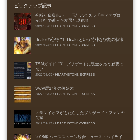
ピックアップ記事
分断か多様化か――元祖ハクスラ「ディアブロ」
が30年で辿った変遷と現在地
2026/03/07
/
HEARTHSTONE-EXPRESS
Healerの心得 #1: Healerという特殊な役割の特徴
2022/12/03
/
HEARTHSTONE-EXPRESS
TSMガイド #01: ブリザードに現金を払う必要は
ない
2022/08/05
/
HEARTHSTONE-EXPRESS
WoW歴17年の後始末
2022/08/03
/
HEARTHSTONE-EXPRESS
大量レイオフがもたらしたブリザード・ファンの
失望
2019/02/17
/
HEARTHSTONE-EXPRESS
2018年 ハースストーン総合ニュース・ハイライ