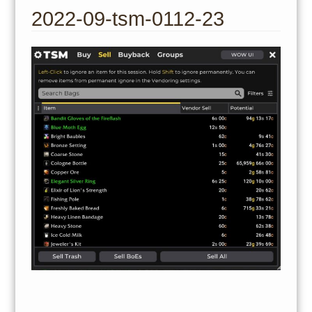
to
2022-09-tsm-0112-23
content