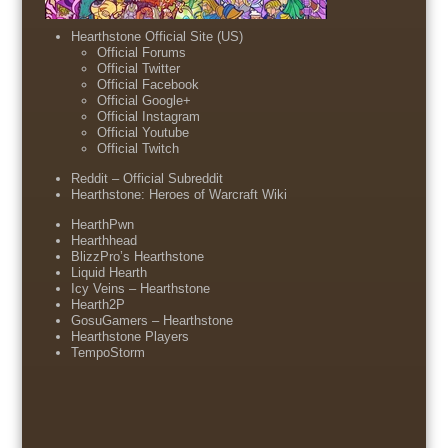
Hearthstone Official Site (US)
Official Forums
Official Twitter
Official Facebook
Official Google+
Official Instagram
Official Youtube
Official Twitch
Reddit – Official Subreddit
Hearthstone: Heroes of Warcraft Wiki
HearthPwn
Hearthhead
BlizzPro’s Hearthstone
Liquid Hearth
Icy Veins – Hearthstone
Hearth2P
GosuGamers – Hearthstone
Hearthstone Players
TempoStorm