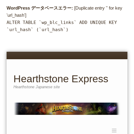
WordPress データベースエラー:
[Duplicate entry '' for key
'url_hash']
ALTER TABLE `wp_blc_links` ADD UNIQUE KEY
`url_hash` (`url_hash`)
Menu
Skip
to
content
Hearthstone Express
Hearthstone Japanese site
Menu
Skip