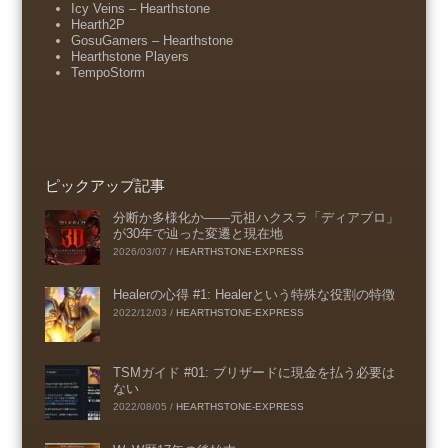
Icy Veins – Hearthstone
Hearth2P
GosuGamers – Hearthstone
Hearthstone Players
TempoStorm
ピックアップ記事
分断か多様化か――元祖ハクスラ「ディアブロ」
が30年で辿った変遷と現在地
2026/03/07
/
HEARTHSTONE-EXPRESS
Healerの心得 #1: Healerという特殊な役割の特徴
2022/12/03
/
HEARTHSTONE-EXPRESS
TSMガイド #01: ブリザードに現金を払う必要は
ない
2022/08/05
/
HEARTHSTONE-EXPRESS