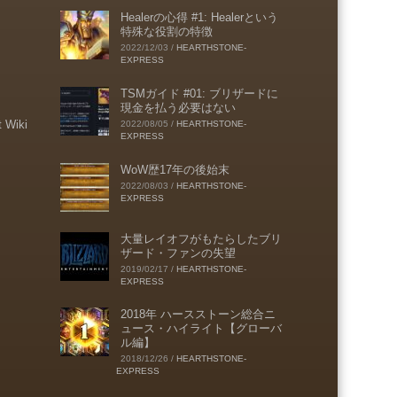
Healerの心得 #1: Healerという
特殊な役割の特徴
2022/12/03
/
HEARTHSTONE-
EXPRESS
TSMガイド #01: ブリザードに
現金を払う必要はない
t Wiki
2022/08/05
/
HEARTHSTONE-
EXPRESS
WoW歴17年の後始末
2022/08/03
/
HEARTHSTONE-
EXPRESS
大量レイオフがもたらしたブリ
ザード・ファンの失望
2019/02/17
/
HEARTHSTONE-
EXPRESS
2018年 ハースストーン総合ニ
ュース・ハイライト【グローバ
ル編】
2018/12/26
/
HEARTHSTONE-
EXPRESS