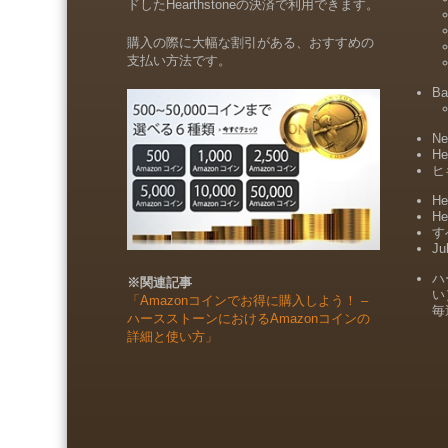
ドしたHearthstoneの決済で利用できます。
購入の際に大幅な割引がある、おすすめの
支払い方法です。
Ba
Ne
He
ヒ
He
He
すべ
Ju
ハ
※関連記事
い
「Amazonコインでお得に購入しよう！ –
毎
ハースストーンにおけるAmazonコインの
詳細と使い方」