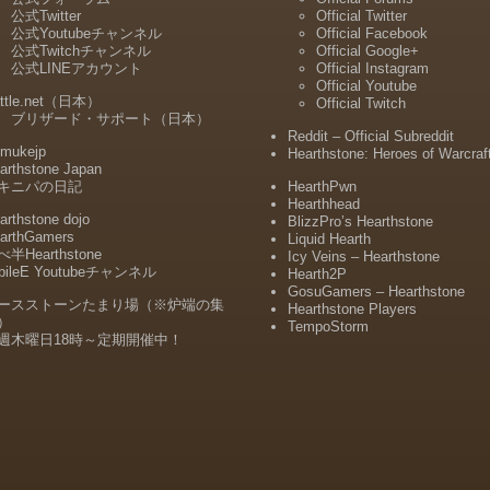
公式Twitter
Official Twitter
公式Youtubeチャンネル
Official Facebook
公式Twitchチャンネル
Official Google+
公式LINEアカウント
Official Instagram
Official Youtube
ttle.net（日本）
Official Twitch
ブリザード・サポート（日本）
Reddit – Official Subreddit
mukejp
Hearthstone: Heroes of Warcraf
arthstone Japan
キニパの日記
HearthPwn
Hearthhead
arthstone dojo
BlizzPro’s Hearthstone
arthGamers
Liquid Hearth
半Hearthstone
Icy Veins – Hearthstone
bileE Youtubeチャンネル
Hearth2P
GosuGamers – Hearthstone
ースストーンたまり場（※炉端の集
Hearthstone Players
）
TempoStorm
週木曜日18時～定期開催中！