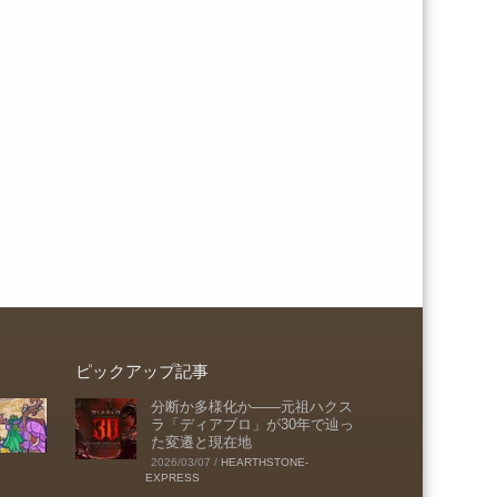
ピックアップ記事
分断か多様化か――元祖ハクス
ラ「ディアブロ」が30年で辿っ
た変遷と現在地
2026/03/07
/
HEARTHSTONE-
EXPRESS