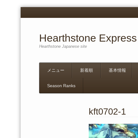
Hearthstone Express
Hearthstone Japanese site
Menu
Skip
メニュー
新着順
基本情報
to
content
Season Ranks
kft0702-1