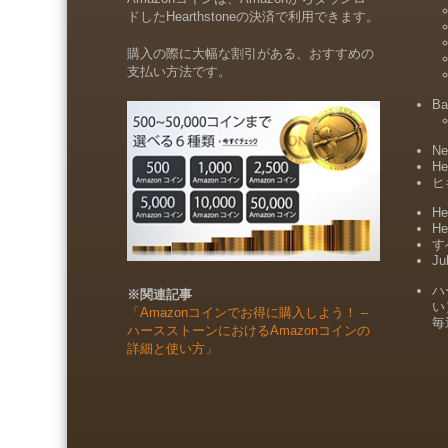
ドしたHearthstoneの決済で利用できます。
購入の際に大幅な割引がある、おすすめの
支払い方法です。
Ba
Ne
He
ヒ
He
He
すべ
Ju
ハ
※関連記事
い
「Amazonコインでお得に購入しよう！ –
毎
ハースストーンにおけるAmazonコインの
詳細と使い方」