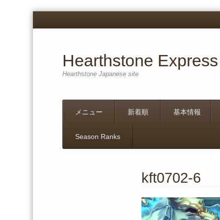
Hearthstone Express
Hearthstone Japanese site
Menu
Skip
メニュー
新着順
基本情報
to
content
Season Ranks
kft0702-6