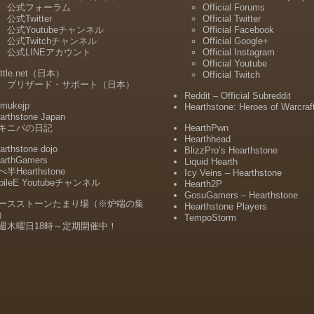
公式フォーラム
Official Forums
公式Twitter
Official Twitter
公式Youtubeチャンネル
Official Facebook
公式Twitchチャンネル
Official Google+
公式LINEアカウント
Official Instagram
Official Youtube
ttle.net（日本）
Official Twitch
ブリザード・サポート（日本）
Reddit – Official Subreddit
mukejp
Hearthstone: Heroes of Warcraf
arthstone Japan
キニパの日記
HearthPwn
Hearthhead
arthstone dojo
BlizzPro’s Hearthstone
arthGamers
Liquid Hearth
半Hearthstone
Icy Veins – Hearthstone
bileE Youtubeチャンネル
Hearth2P
GosuGamers – Hearthstone
ースストーンたまり場（※炉端の集
Hearthstone Players
）
TempoStorm
週木曜日18時～定期開催中！