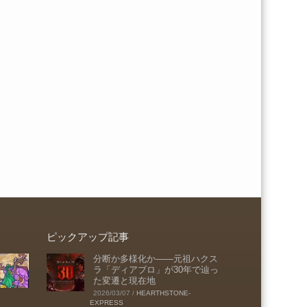
ピックアップ記事
分断か多様化か――元祖ハクス
ラ「ディアブロ」が30年で辿っ
た変遷と現在地
2026/03/07
/
HEARTHSTONE-
EXPRESS