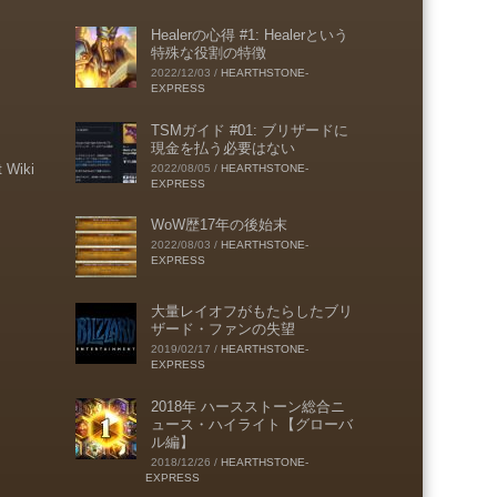
Healerの心得 #1: Healerという
特殊な役割の特徴
2022/12/03
/
HEARTHSTONE-
EXPRESS
TSMガイド #01: ブリザードに
現金を払う必要はない
t Wiki
2022/08/05
/
HEARTHSTONE-
EXPRESS
WoW歴17年の後始末
2022/08/03
/
HEARTHSTONE-
EXPRESS
大量レイオフがもたらしたブリ
ザード・ファンの失望
2019/02/17
/
HEARTHSTONE-
EXPRESS
2018年 ハースストーン総合ニ
ュース・ハイライト【グローバ
ル編】
2018/12/26
/
HEARTHSTONE-
EXPRESS