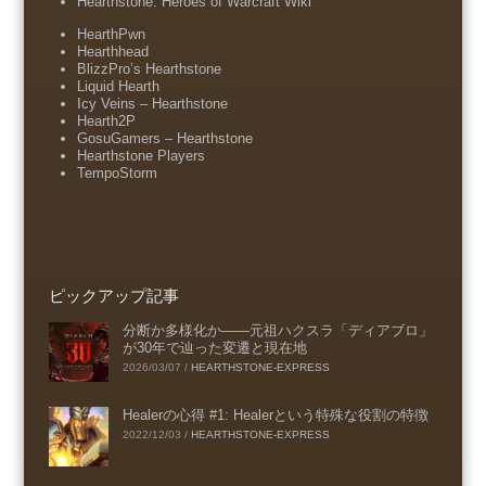
Hearthstone: Heroes of Warcraft Wiki
HearthPwn
Hearthhead
BlizzPro’s Hearthstone
Liquid Hearth
Icy Veins – Hearthstone
Hearth2P
GosuGamers – Hearthstone
Hearthstone Players
TempoStorm
ピックアップ記事
分断か多様化か――元祖ハクスラ「ディアブロ」
が30年で辿った変遷と現在地
2026/03/07
/
HEARTHSTONE-EXPRESS
Healerの心得 #1: Healerという特殊な役割の特徴
2022/12/03
/
HEARTHSTONE-EXPRESS