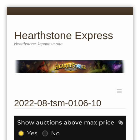
Menu
Skip
to
content
Hearthstone Express
Hearthstone Japanese site
Menu
Skip
to
2022-08-tsm-0106-10
content