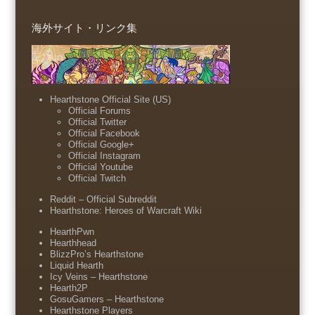
海外サイト・リンク集
Hearthstone Official Site (US)
Official Forums
Official Twitter
Official Facebook
Official Google+
Official Instagram
Official Youtube
Official Twitch
Reddit – Official Subreddit
Hearthstone: Heroes of Warcraft Wiki
HearthPwn
Hearthhead
BlizzPro’s Hearthstone
Liquid Hearth
Icy Veins – Hearthstone
Hearth2P
GosuGamers – Hearthstone
Hearthstone Players