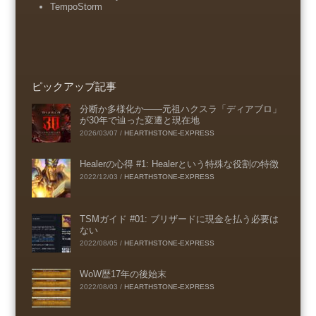
TempoStorm
ピックアップ記事
分断か多様化か――元祖ハクスラ「ディアブロ」
が30年で辿った変遷と現在地
2026/03/07
/
HEARTHSTONE-EXPRESS
Healerの心得 #1: Healerという特殊な役割の特徴
2022/12/03
/
HEARTHSTONE-EXPRESS
TSMガイド #01: ブリザードに現金を払う必要は
ない
2022/08/05
/
HEARTHSTONE-EXPRESS
WoW歴17年の後始末
2022/08/03
/
HEARTHSTONE-EXPRESS