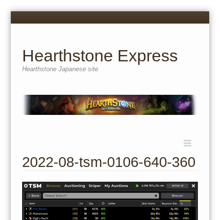
Menu
Skip
to
content
Hearthstone Express
Hearthstone Japanese site
Menu
Skip
to
2022-08-tsm-0106-640-360
content