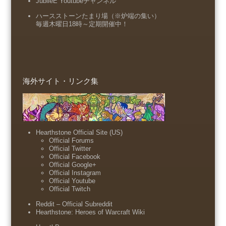
JubileE Youtubeチャンネル
ハースストーンたまり場（※炉端の集い）
毎週木曜日18時～定期開催中！
海外サイト・リンク集
Hearthstone Official Site (US)
Official Forums
Official Twitter
Official Facebook
Official Google+
Official Instagram
Official Youtube
Official Twitch
Reddit – Official Subreddit
Hearthstone: Heroes of Warcraft Wiki