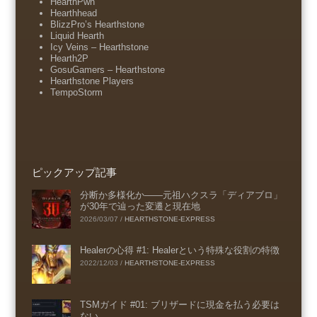
HearthPwn
Hearthhead
BlizzPro’s Hearthstone
Liquid Hearth
Icy Veins – Hearthstone
Hearth2P
GosuGamers – Hearthstone
Hearthstone Players
TempoStorm
ピックアップ記事
分断か多様化か――元祖ハクスラ「ディアブロ」
が30年で辿った変遷と現在地
2026/03/07
/
HEARTHSTONE-EXPRESS
Healerの心得 #1: Healerという特殊な役割の特徴
2022/12/03
/
HEARTHSTONE-EXPRESS
TSMガイド #01: ブリザードに現金を払う必要は
ない