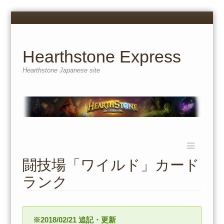
Menu
Skip
to
content
Hearthstone Express
Hearthstone Japanese site
Menu
Skip
to
闘技場「ワイルド」カード
content
ランク
※2018/02/21 追記・更新