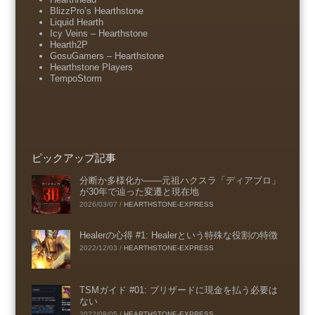
BlizzPro’s Hearthstone
Liquid Hearth
Icy Veins – Hearthstone
Hearth2P
GosuGamers – Hearthstone
Hearthstone Players
TempoStorm
ピックアップ記事
分断か多様化か――元祖ハクスラ「ディアブロ」
が30年で辿った変遷と現在地
2026/03/07
/
HEARTHSTONE-EXPRESS
Healerの心得 #1: Healerという特殊な役割の特徴
2022/12/03
/
HEARTHSTONE-EXPRESS
TSMガイド #01: ブリザードに現金を払う必要は
ない
2022/08/05
/
HEARTHSTONE-EXPRESS