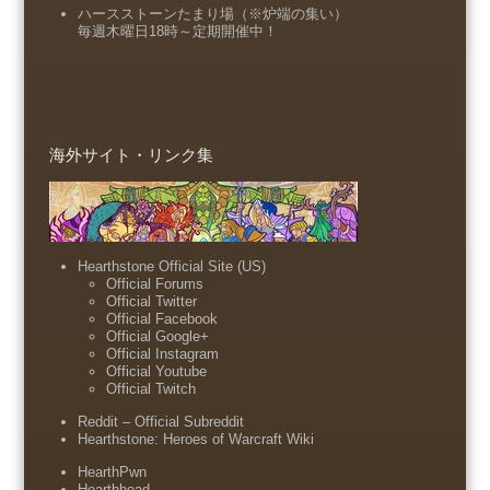
ハースストーンたまり場（※炉端の集い）
毎週木曜日18時～定期開催中！
海外サイト・リンク集
Hearthstone Official Site (US)
Official Forums
Official Twitter
Official Facebook
Official Google+
Official Instagram
Official Youtube
Official Twitch
Reddit – Official Subreddit
Hearthstone: Heroes of Warcraft Wiki
HearthPwn
Hearthhead