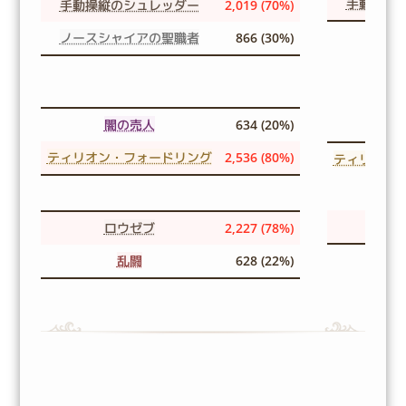
手動操縦
手動操縦のシュレッダー
2,019 (70%)
ノースシャイアの聖職者
866 (30%)
闇の売人
634 (20%)
ティリオン・フォードリング
2,536 (80%)
ティリオン
ロ
ロウゼブ
2,227 (78%)
乱闘
628 (22%)