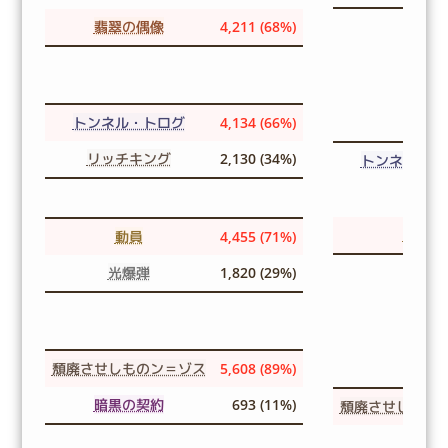
翡翠の偶像
4,211 (68%)
トンネル・トログ
4,134 (66%)
リッチキング
2,130 (34%)
トンネル・ト
動員
動員
4,455 (71%)
光爆弾
1,820 (29%)
頽廃させしものン＝ゾス
5,608 (89%)
暗黒の契約
693 (11%)
頽廃させしもの