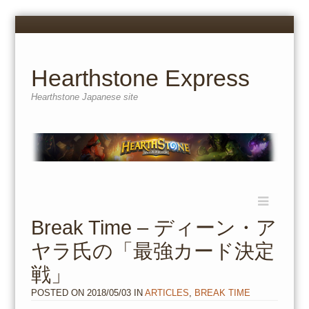
Menu
Skip
to
content
Hearthstone Express
Hearthstone Japanese site
Menu
Skip
to
Break Time – ディーン・ア
content
ヤラ氏の「最強カード決定
戦」
POSTED ON
2018/05/03
IN
ARTICLES
,
BREAK TIME