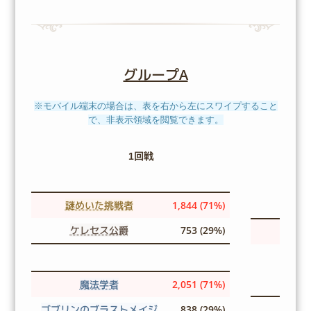
グループA
※モバイル端末の場合は、表を右から左にスワイプすること
で、非表示領域を閲覧できます。
1回戦
謎めいた挑戦者
1,844 (71%)
ケレセス公爵
753 (29%)
謎め
魔
魔法学者
2,051 (71%)
ゴブリンのブラストメイジ
838 (29%)