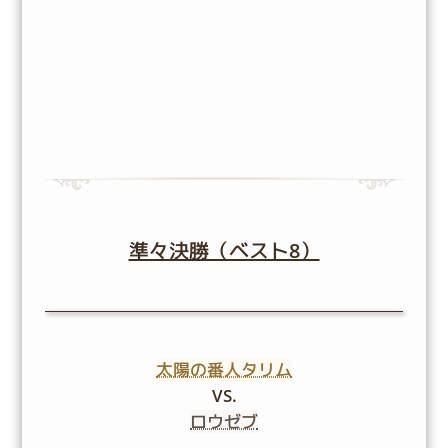
準々決勝（ベスト8）
太陽の番人タリム
VS.
ロウゼブ