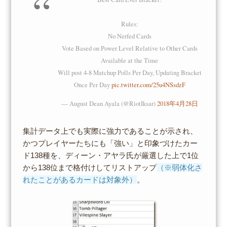
Rules:
No Nerfed Cards
Vote Based on Power Level Relative to Other Cards
Available at the Time
Will post 4-8 Matchup Polls Per Day, Updating Bracket
Once Per Day
pic.twitter.com/25u4NSsdzF
— August Dean Ayala (@RiotIksar)
2018年4月28日
集計データ上でも実際に強力であることが示され、
かつプレイヤーたちにも「強い」と印象づけたカー
ド138種を、ディーン・アヤラ氏が厳選した上で1位
から138位まで格付けしてリストアップ
（※弱体化さ
れたことがあるカードは対象外）
。