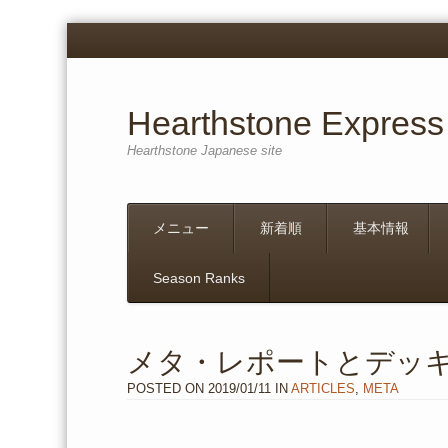
Hearthstone Express
Hearthstone Japanese site
Menu
Skip
メニュー
新着順
基本情報
to
content
Season Ranks
メタ・レポートとデッキ・
POSTED ON
2019/01/11
IN
ARTICLES
,
META