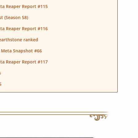
ata Reaper Report #115
t (Season 58)
ata Reaper Report #116
earthstone ranked
 Meta Snapshot #66
ata Reaper Report #117
s
S