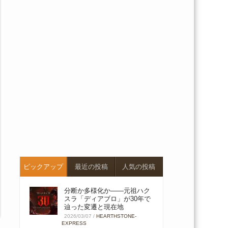
ピックアップ
最近の投稿
人気の投稿
分断か多様化か――元祖ハク
スラ「ディアブロ」が30年で
辿った変遷と現在地
2026/03/07
/
HEARTHSTONE-
EXPRESS