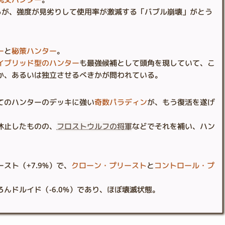
はあるが、強度が見劣りして使用率が激減する「バブル崩壊」がとう
ー
と
秘策ハンター
。
イブリッド型のハンター
も最強候補として頭角を現していて、こ
か、あるいは独立させるべきかが問われている。
てのハンターのデッキに強い
奇数パラディン
が、もう復活を遂げ
休止したものの、
フロストウルフの将軍
などでそれを補い、ハン
スト（+7.9%）で、
クローン・プリースト
と
コントロール・プ
んドルイド（-6.0%）であり、ほぼ壊滅状態。