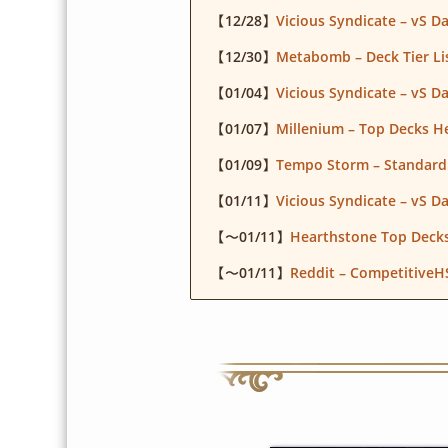
【12/28】
Vicious Syndicate – vS D
【12/30】
Metabomb – Deck Tier Lis
【01/04】
Vicious Syndicate – vS D
【01/07】
Millenium – Top Decks H
【01/09】
Tempo Storm – Standard
【01/11】
Vicious Syndicate – vS D
【～01/11】
Hearthstone Top Deck
【～01/11】
Reddit – CompetitiveH