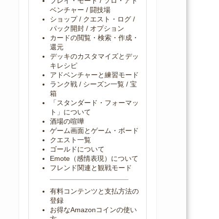
プレイ・モード / ソロ・アド
ベンチャー / 闘技場
ショップ / クエスト・ログ /
パック開封 / オプション
カードの閲覧・検索・作成・
還元
デッキのカスタマイズとデッ
キレシピ
アドベンチャーと練習モード
ランク戦 / シーズン一覧 / 宝
箱
「スタンダード・フォーマッ
ト」について
酒場の喧嘩
ゲーム画面とゲーム・ボード
クエスト一覧
ゴールドについて
Emote（感情表現）について
フレンド関連と観戦モード
有料コンテンツと支払方法の
登録
お得なAmazonコインの使い
方