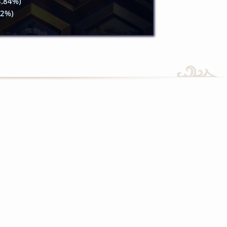
.84%)
2%)