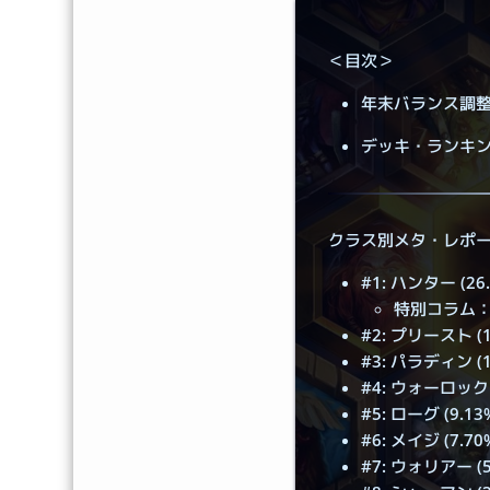
＜目次＞
年末バランス調
デッキ・ランキン
クラス別メタ・レポ
#1: ハンター (26.
特別コラム：
#2: プリースト (1
#3: パラディン (1
#4: ウォーロック (
#5: ローグ (9.13
#6: メイジ (7.70
#7: ウォリアー (5