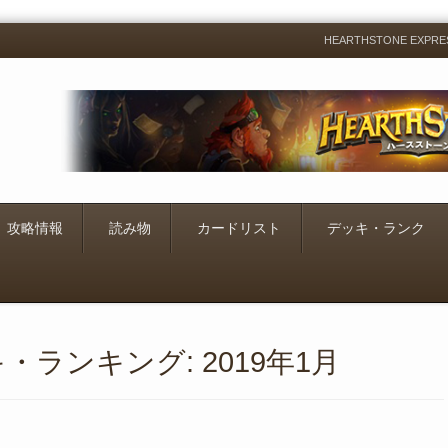
HEARTHSTONE EXP
Menu
Skip
to
content
攻略情報
読み物
カードリスト
デッキ・ランク
ランキング: 2019年1月