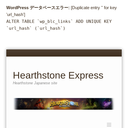
WordPress データベースエラー:
[Duplicate entry '' for key
'url_hash']
ALTER TABLE `wp_blc_links` ADD UNIQUE KEY
`url_hash` (`url_hash`)
Menu
Skip
to
content
Hearthstone Express
Hearthstone Japanese site
Menu
Skip