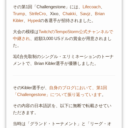
その第1回「Challengestone」には、
Lifecoach
、
Trump
、
StrifeCro
、Xixo、
Chakki
、
Savjz
、
Brian
Kibler
、
Hyped
の各選手が招待されました。
大会の模様は
TwitchのTempoStorm公式チャンネルで
中継され
、総額3,000 USドルの賞金が用意されまし
た。
3試合先取制のシングル・エリミネーションのトーナ
メントで、Brian Kibler選手が優勝しました。
そのKibler選手が、
自身のブログにおいて、第1回
「Challengestone」について振り返っています
。
その内容の日本語訳を、以下に無断で転載させてい
ただきます。
当時は「グランド・トーナメント」と「リーグ・オ