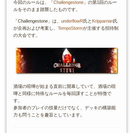
今回のルールは、「
Challengestone
」の第1回のルー
ルをそのまま踏襲したものです。
「Challengestone」は、
underflowR
氏と
Kripparrian
氏
が企画および考案し、
TempoStorm
が主催する招待制
の大会です。
酒場の喧嘩が始まる直前に開幕していて、酒場の喧
嘩と同様に特殊なルールを毎回課すことが特徴で
す。
参加者のプレイの技量だけでなく、デッキの構築能
力も問うことを趣旨としています。