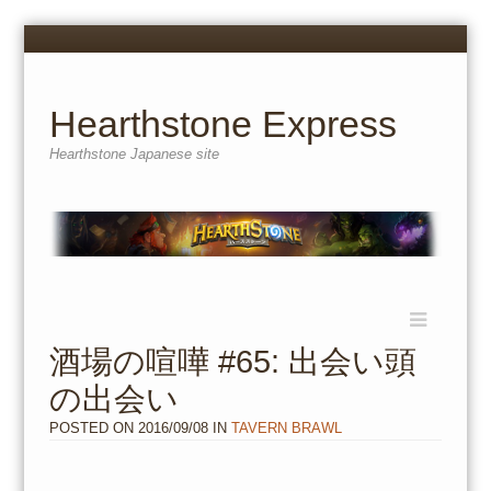
Menu
Skip
to
content
Hearthstone Express
Hearthstone Japanese site
Menu
Skip
to
酒場の喧嘩 #65: 出会い頭
content
の出会い
POSTED ON
2016/09/08
IN
TAVERN BRAWL