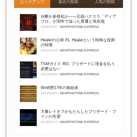
ピックアップ
最近の投稿
人気の投稿
分断か多様化か――元祖ハクスラ「ディア
ブロ」が30年で辿った変遷と現在地
2026/03/07
/
HEARTHSTONE-EXPRESS
Healerの心得 #1: Healerという特殊な役割
の特徴
2022/12/03
/
HEARTHSTONE-EXPRESS
TSMガイド #01: ブリザードに現金を払う
必要はない
2022/08/05
/
HEARTHSTONE-EXPRESS
WoW歴17年の後始末
2022/08/03
/
HEARTHSTONE-EXPRESS
大量レイオフがもたらしたブリザード・フ
ァンの失望
2019/02/17
/
HEARTHSTONE-EXPRESS