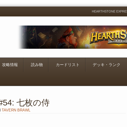
HEARTHSTONE EXP
Menu
Skip
to
content
攻略情報
読み物
カードリスト
デッキ・ランク
54: 七枚の侍
N
TAVERN BRAWL