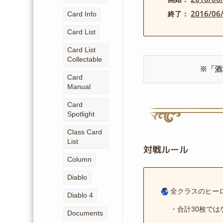
2016/0
Card Info
終了：
Card List
Card List
Collectable
※「酒
Card
Manual
Card
Spotlight
Class Card
List
対戦ルール
Column
Diablo
全クラスのヒー
Diablo 4
・合計30枚では
Documents