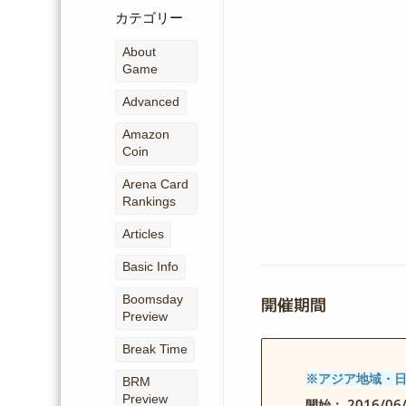
ー
カテゴリー
カ
イ
About
ブ
Game
Advanced
Amazon
Coin
Arena Card
Rankings
Articles
Basic Info
Boomsday
開催期間
Preview
Break Time
※アジア地域・
BRM
Preview
2016/0
開始：