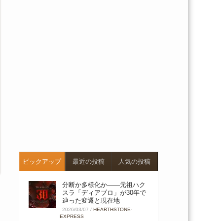
ピックアップ
最近の投稿
人気の投稿
分断か多様化か――元祖ハク
スラ「ディアブロ」が30年で
辿った変遷と現在地
2026/03/07
/
HEARTHSTONE-
EXPRESS