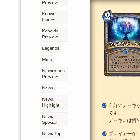
Preview
Known
Isuues
Kobolds
Preview
Legends
Meta
Naxxramas
Preview
News
News
Highlight
自分のデッキ
です。
News
デッキには何
Special
プレイヤーが
News Top