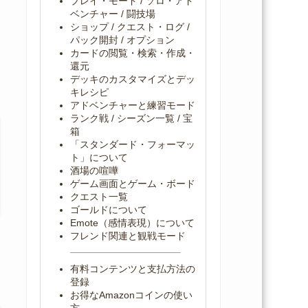
プレイ・モード / ソロ・アド
ベンチャー / 闘技場
ショップ / クエスト・ログ /
パック開封 / オプション
カードの閲覧・検索・作成・
還元
デッキのカスタマイズとデッ
キレシピ
アドベンチャーと練習モード
ランク戦 / シーズン一覧 / 宝
箱
「スタンダード・フォーマッ
ト」について
酒場の喧嘩
ゲーム画面とゲーム・ボード
クエスト一覧
ゴールドについて
Emote（感情表現）について
フレンド関連と観戦モード
有料コンテンツと支払方法の
登録
お得なAmazonコインの使い
方