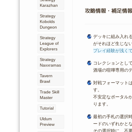
Karazhan
攻略情報・補足情
Strategy
Kobolds
Dungeon
デッキに組み入れ
Strategy
がそれほど生じな
League of
Explorers
プレイ経験が浅く
Strategy
コレクションとし
Naxxramas
酒場の喧嘩専用の
Tavern
Brawl
対戦フォーマット
す。
Trade Skill
不安定なポータル
Master
ります。
Tutorial
最初の手札の選択
Uldum
ードのいずれかと
Preview
その選択時に、不