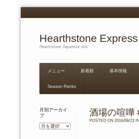
Hearthstone Express
Hearthstone Japanese site
Menu
Skip
メニュー
新着順
基本情報
to
content
Season Ranks
月別アーカイ
酒場の喧嘩 #
ブ
POSTED ON
2016/06/23
I
月
別
ア