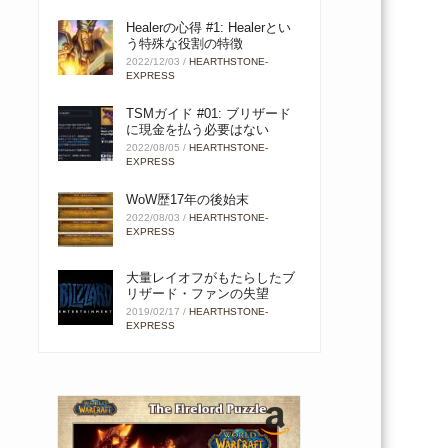
Healerの心得 #1: Healerとい
う特殊な役割の特徴
2022/12/03
/
HEARTHSTONE-
EXPRESS
TSMガイド #01: ブリザード
に現金を払う必要はない
2022/08/05
/
HEARTHSTONE-
EXPRESS
WoW歴17年の後始末
2022/08/03
/
HEARTHSTONE-
EXPRESS
大量レイオフがもたらしたブ
リザード・ファンの失望
2019/02/17
/
HEARTHSTONE-
EXPRESS