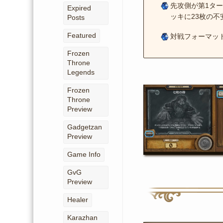
先攻側が第1タ
Expired
ッキに23枚の
Posts
Featured
対戦フォーマッ
Frozen
Throne
Legends
Frozen
Throne
Preview
Gadgetzan
Preview
Game Info
GvG
Preview
Healer
Karazhan