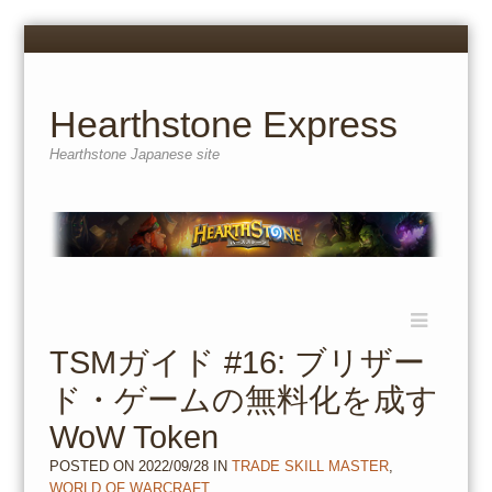
Menu
Skip
to
content
Hearthstone Express
Hearthstone Japanese site
Menu
Skip
to
TSMガイド #16: ブリザー
content
ド・ゲームの無料化を成す
WoW Token
POSTED ON
2022/09/28
IN
TRADE SKILL MASTER
,
WORLD OF WARCRAFT