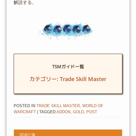
解説する。
TSMガイド一覧
カテゴリー: Trade Skill Master
POSTED IN
TRADE SKILL MASTER
,
WORLD OF
WARCRAFT
| TAGGED
ADDON
,
GOLD
,
POST
関連記事