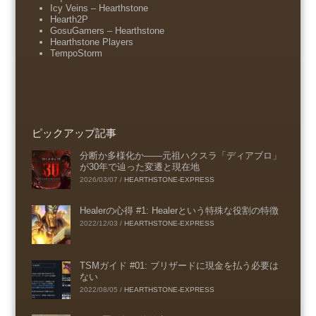
Icy Veins – Hearthstone
Hearth2P
GosuGamers – Hearthstone
Hearthstone Players
TempoStorm
ピックアップ記事
分断か多様化か――元祖ハクスラ「ディアブロ」
が30年で辿った変遷と現在地
2026/03/07
/
HEARTHSTONE-EXPRESS
Healerの心得 #1: Healerという特殊な役割の特徴
2022/12/03
/
HEARTHSTONE-EXPRESS
TSMガイド #01: ブリザードに現金を払う必要は
ない
2022/08/05
/
HEARTHSTONE-EXPRESS