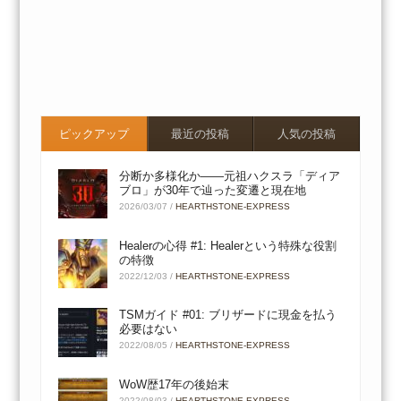
ピックアップ
最近の投稿
人気の投稿
分断か多様化か――元祖ハクスラ「ディア
ブロ」が30年で辿った変遷と現在地
2026/03/07
/
HEARTHSTONE-EXPRESS
Healerの心得 #1: Healerという特殊な役割
の特徴
2022/12/03
/
HEARTHSTONE-EXPRESS
TSMガイド #01: ブリザードに現金を払う
必要はない
2022/08/05
/
HEARTHSTONE-EXPRESS
WoW歴17年の後始末
2022/08/03
/
HEARTHSTONE-EXPRESS