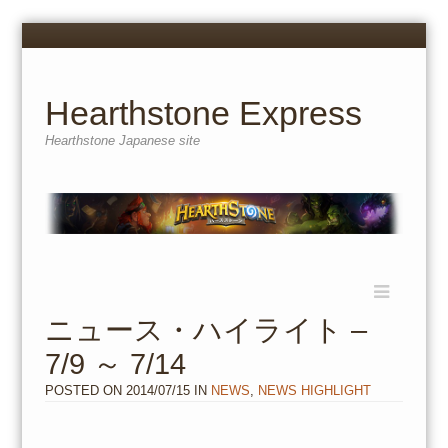
Menu
Skip
to
content
Hearthstone Express
Hearthstone Japanese site
Menu
Skip
to
ニュース・ハイライト –
content
7/9 ～ 7/14
POSTED ON
2014/07/15
IN
NEWS
,
NEWS HIGHLIGHT