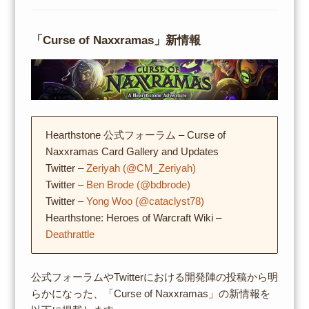
「Curse of Naxxramas」新情報
Hearthstone 公式フォーラム – Curse of
Naxxramas Card Gallery and Updates
Twitter –
Zeriyah (@CM_Zeriyah)
Twitter –
Ben Brode (@bdbrode)
Twitter –
Yong Woo (@cataclyst78)
Hearthstone: Heroes of Warcraft Wiki –
Deathrattle
公式フォーラムやTwitterにおける開発陣の投稿から明
らかになった、「Curse of Naxxramas」の新情報を