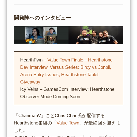
開発陣へのインタビュー
HearthPwn –
Value Town Finale – Hearthstone
Dev Interview, Versus Series: Birdy vs Jonpii,
Arena Entry Issues, Hearthstone Tablet
Giveaway
Icy Veins – GamesCom Interview: Hearthstone
Observer Mode Coming Soon
「ChanmanV」ことChris Chan氏が配信する
Hearthstone番組の「
Value Town
」が最終回を迎えま
した。