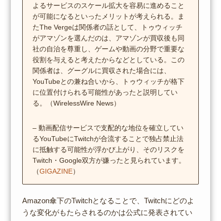
よるサービスのスケール拡大を容易に進めること
が可能になるといったメリットが考えられる。ま
たThe Vergeは関係者の話として、トゥウィッチ
がアマゾンを選んだのは、アマゾンが買収後も同
社の自治を尊重し、ゲームや動画の分野で重要な
役割を与えると考えたからなどとしている。この
関係者は、グーグルに買収された場合には、
YouTubeとの兼ね合いから、トゥウィッチが格下
に位置付けられる可能性があったと説明してい
る。（WirelessWire News）
– 動画配信サービスで支配的な地位を確立してい
るYouTubeにTwitchが合流することで独占禁止法
に抵触する可能性が浮かび上がり、そのリスクを
Twitch・Google双方が嫌ったと見られています。
（
GIGAZINE
）
Amazon傘下のTwitchとなることで、Twitchにどのよ
うな変化がもたらされるのかは公式に発表されてい