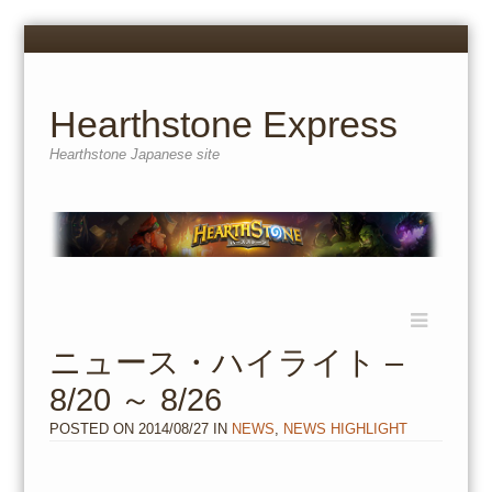
Menu
Skip
to
content
Hearthstone Express
Hearthstone Japanese site
Menu
Skip
to
ニュース・ハイライト –
content
8/20 ～ 8/26
POSTED ON
2014/08/27
IN
NEWS
,
NEWS HIGHLIGHT