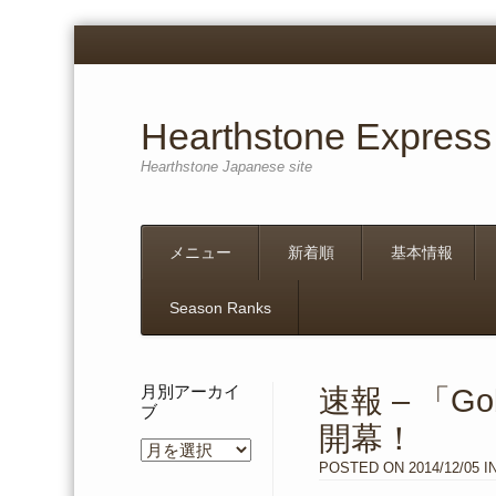
Hearthstone Express
Hearthstone Japanese site
Menu
Skip
メニュー
新着順
基本情報
to
content
Season Ranks
月別アーカイ
速報 – 「Go
ブ
開幕！
月
別
POSTED ON
2014/12/05
I
ア