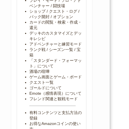
プレイ・モード / ソロ・アド
ベンチャー / 闘技場
ショップ / クエスト・ログ /
パック開封 / オプション
カードの閲覧・検索・作成・
還元
デッキのカスタマイズとデッ
キレシピ
アドベンチャーと練習モード
ランク戦 / シーズン一覧 / 宝
箱
「スタンダード・フォーマッ
ト」について
酒場の喧嘩
ゲーム画面とゲーム・ボード
クエスト一覧
ゴールドについて
Emote（感情表現）について
フレンド関連と観戦モード
有料コンテンツと支払方法の
登録
お得なAmazonコインの使い
方