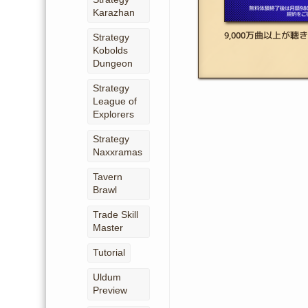
Karazhan
9,000万曲以上が聴
Strategy
Kobolds
Dungeon
Strategy
League of
Explorers
Strategy
Naxxramas
Tavern
Brawl
Trade Skill
Master
Tutorial
Uldum
Preview