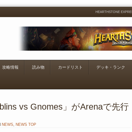
HEARTHSTONE EXP
Menu
Skip
to
content
攻略情報
読み物
カードリスト
デッキ・ランク
blins vs Gnomes」がArenaで先行
N
NEWS
,
NEWS TOP