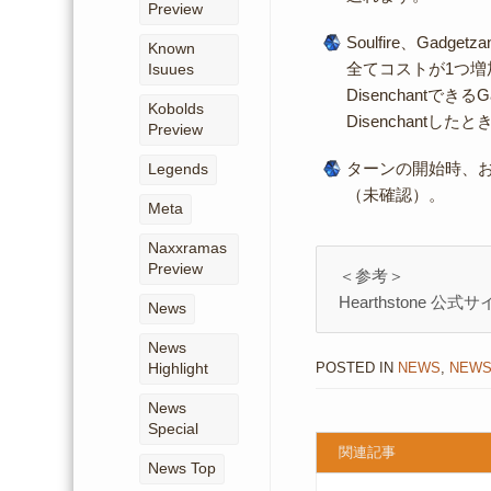
Preview
Soulfire、Gadg
Known
全てコストが1つ増
Isuues
Disenchantできる
Kobolds
Disenchantし
Preview
ターンの開始時、およ
Legends
（未確認）。
Meta
Naxxramas
Preview
＜参考＞
Hearthstone 公式サ
News
News
Highlight
POSTED IN
NEWS
,
NEWS
News
Special
関連記事
News Top