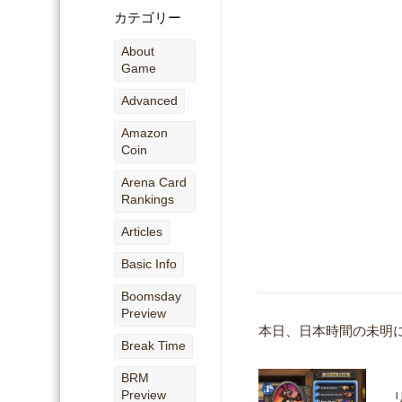
ー
カテゴリー
カ
イ
About
ブ
Game
Advanced
Amazon
Coin
Arena Card
Rankings
Articles
Basic Info
Boomsday
Preview
本日、日本時間の未明に「G
Break Time
BRM
Preview