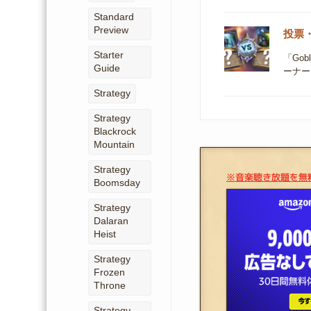
Standard
Preview
投票・G
Starter
「Go
Guide
ーナー
Strategy
Strategy
Blackrock
Mountain
Strategy
※音楽聴き放題を無
Boomsday
Strategy
Dalaran
Heist
Strategy
Frozen
Throne
Strategy