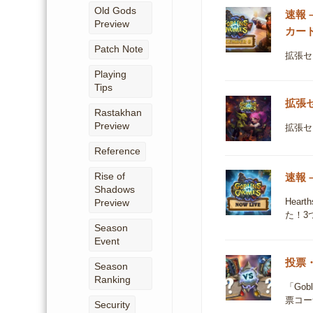
Old Gods
速報 
Preview
カー
Patch Note
拡張セ
Playing
Tips
拡張セッ
Rastakhan
Preview
拡張セ
Reference
Rise of
速報 
Shadows
Hear
Preview
た！3
Season
Event
投票・G
Season
Ranking
「Go
票コー
Security