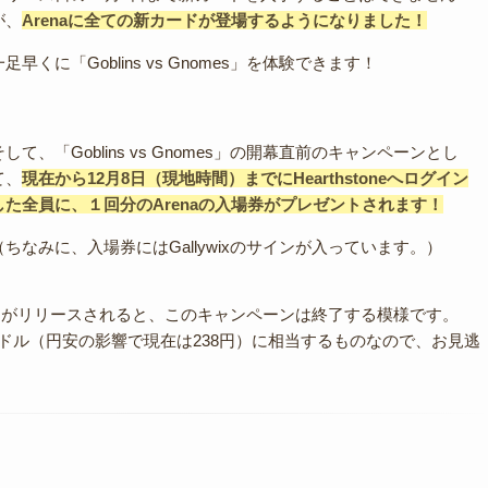
が、
Arenaに全ての新カードが登場するようになりました！
一足早くに「Goblins vs Gnomes」を体験できます！
そして、「Goblins vs Gnomes」の開幕直前のキャンペーンとし
て、
現在から12月8日（現地時間）までにHearthstoneへログイン
した全員に、１回分のArenaの入場券がプレゼントされます！
（ちなみに、入場券にはGallywixのサインが入っています。）
Gnomes」がリリースされると、このキャンペーンは終了する模様です。
99 USドル（円安の影響で現在は238円）に相当するものなので、お見逃