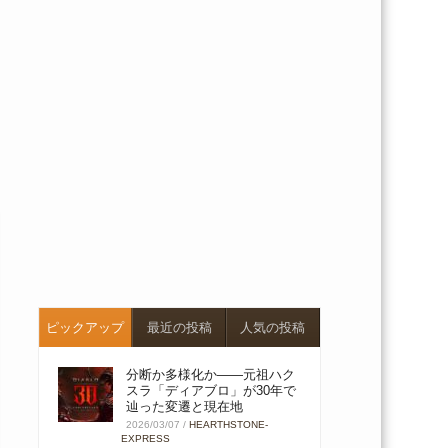
ピックアップ
最近の投稿
人気の投稿
分断か多様化か――元祖ハク
スラ「ディアブロ」が30年で
辿った変遷と現在地
2026/03/07
/
HEARTHSTONE-
EXPRESS