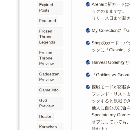
Arenaに新カー
Expired
Posts
ックのままです。
リリース日まで新
Featured
My Collectio
Frozen
Throne
Legends
Shopのカード・
ックに「Classi
Frozen
Throne
Harvest Gol
Preview
Gadgetzan
「Goblins v
Preview
観戦モードが搭載
Game Info
フレンド・リスト
GvG
ックすると観戦で
Preview
他人に自分の試合を観戦
Spectate my 
Healer
オフにしていても
Karazhan
送れます。