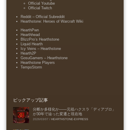
Official Youtube
Official Twitch
Reddit – Official Subreddit
Hearthstone: Heroes of Warcraft Wiki
HearthPwn
Hearthhead
BlizzPro’s Hearthstone
Liquid Hearth
Icy Veins – Hearthstone
Hearth2P
GosuGamers – Hearthstone
Hearthstone Players
TempoStorm
ピックアップ記事
分断か多様化か――元祖ハクスラ「ディアブロ」
が30年で辿った変遷と現在地
2026/03/07
/
HEARTHSTONE-EXPRESS