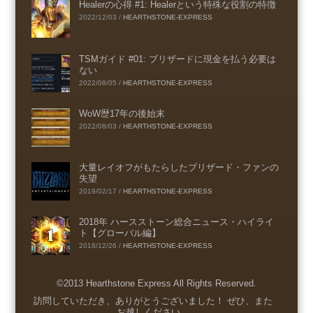
Healerの心得 #1: Healerという特殊な役割の特徴
2022/12/03
/
HEARTHSTONE-EXPRESS
TSMガイド #01: ブリザードに現金を払う必要は
ない
2022/08/05
/
HEARTHSTONE-EXPRESS
WoW歴17年の後始末
2022/08/03
/
HEARTHSTONE-EXPRESS
大量レイオフがもたらしたブリザード・ファンの
失望
2019/02/17
/
HEARTHSTONE-EXPRESS
2018年 ハースストーン総合ニュース・ハイライ
ト【グローバル編】
2018/12/26
/
HEARTHSTONE-EXPRESS
©2013 Hearthstone Express All Rights Reserved.
Menu
訪問していただき、ありがとうございました！ ぜひ、また
お越しください。