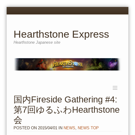
Menu
Skip
to
content
Hearthstone Express
Hearthstone Japanese site
Menu
Skip
to
国内Fireside Gathering #4:
content
第7回ゆるふわHearthstone
会
POSTED ON
2015/04/01
IN
NEWS
,
NEWS TOP