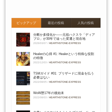
ピックアップ
最近の投稿
人気の投稿
分断か多様化か――元祖ハクスラ「ディア
ブロ」が30年で辿った変遷と現在地
2026/03/07
/
HEARTHSTONE-EXPRESS
Healerの心得 #1: Healerという特殊な役割
の特徴
2022/12/03
/
HEARTHSTONE-EXPRESS
TSMガイド #01: ブリザードに現金を払う
必要はない
2022/08/05
/
HEARTHSTONE-EXPRESS
WoW歴17年の後始末
2022/08/03
/
HEARTHSTONE-EXPRESS