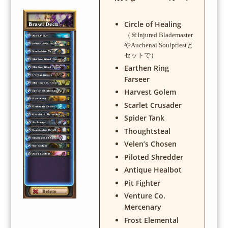
Circle of Healing
（※Injured Blademaster
やAuchenai Soulpriestと
セットで）
Earthen Ring
Farseer
Harvest Golem
Scarlet Crusader
Spider Tank
Thoughtsteal
Velen’s Chosen
Piloted Shredder
Antique Healbot
Pit Fighter
Venture Co.
Mercenary
Frost Elemental