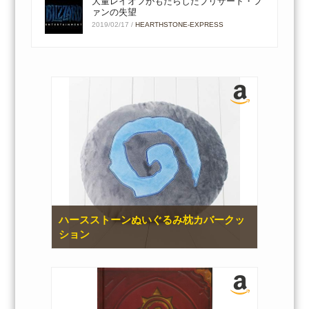
大量レイオフがもたらしたブリザード・フ
ァンの失望
2019/02/17
/
HEARTHSTONE-EXPRESS
ハースストーンぬいぐるみ枕カバークッ
ション