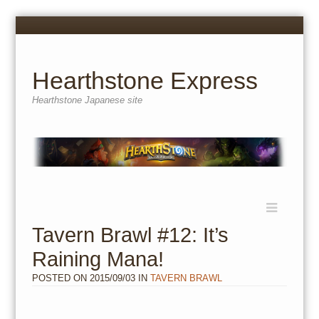
Menu
Skip
to
content
Hearthstone Express
Hearthstone Japanese site
Menu
Skip
to
Tavern Brawl #12: It’s
content
Raining Mana!
POSTED ON
2015/09/03
IN
TAVERN BRAWL