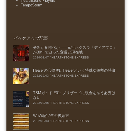
Hearthstone Players
TempoStorm
ピックアップ記事
分断か多様化か――元祖ハクスラ「ディアブロ」
が30年で辿った変遷と現在地
2026/03/07
/
HEARTHSTONE-EXPRESS
Healerの心得 #1: Healerという特殊な役割の特徴
2022/12/03
/
HEARTHSTONE-EXPRESS
TSMガイド #01: ブリザードに現金を払う必要は
ない
2022/08/05
/
HEARTHSTONE-EXPRESS
WoW歴17年の後始末
2022/08/03
/
HEARTHSTONE-EXPRESS