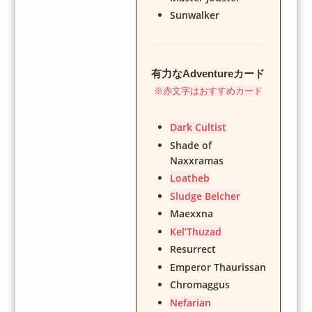
Sunwalker
有力なAdventureカード
※赤文字はおすすめカード
Dark Cultist
Shade of
Naxxramas
Loatheb
Sludge Belcher
Maexxna
Kel’Thuzad
Resurrect
Emperor Thaurissan
Chromaggus
Nefarian