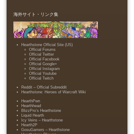
海外サイト・リンク集
Hearthstone Official Site (US)
Official Forums
Official Twitter
Official Facebook
Official Google+
Official Instagram
Official Youtube
Official Twitch
Reddit – Official Subreddit
Hearthstone: Heroes of Warcraft Wiki
HearthPwn
Hearthhead
BlizzPro’s Hearthstone
Liquid Hearth
Icy Veins – Hearthstone
Hearth2P
GosuGamers – Hearthstone