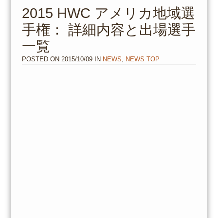
to
2015 HWC アメリカ地域選
content
手権： 詳細内容と出場選手
一覧
POSTED ON
2015/10/09
IN
NEWS
,
NEWS TOP