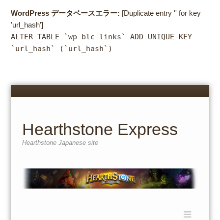
WordPress データベースエラー:
[Duplicate entry '' for key
'url_hash']
ALTER TABLE `wp_blc_links` ADD UNIQUE KEY
`url_hash` (`url_hash`)
Menu
Skip
to
content
Hearthstone Express
Hearthstone Japanese site
Menu
Skip