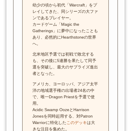
幼少の頃から初代「Warcraft」をプ
レイしてきた、同シリーズの大ファ
ンであるプレイヤー。
カードゲーム「Magic the
Gatherings」に夢中になったことも
あり、必然的にHearthstoneの世界
へ。
北米地区予選では初戦で敗北する
も、その後に5連勝を果たして同予
選を突破し、最大のサプライズ進出
者となった。
アメリカ、ヨーロッパ、アジア太平
洋の地域選手権の出場者24名の中
で、唯一Dragon Priestを予選で使
用。
Acidic Swamp OozeとHarrison
Jonesを同時起用する、対Patron
Warriorに特化した
このデッキ
は大
きな注目を集めた。