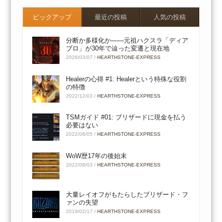
ピックアップ
最近の投稿
人気の投稿
分断か多様化か――元祖ハクスラ「ディア
ブロ」が30年で辿った変遷と現在地
2026/03/07
/
HEARTHSTONE-EXPRESS
Healerの心得 #1: Healerという特殊な役割
の特徴
2022/12/03
/
HEARTHSTONE-EXPRESS
TSMガイド #01: ブリザードに現金を払う
必要はない
2022/08/05
/
HEARTHSTONE-EXPRESS
WoW歴17年の後始末
2022/08/03
/
HEARTHSTONE-EXPRESS
大量レイオフがもたらしたブリザード・フ
ァンの失望
2019/02/17
/
HEARTHSTONE-EXPRESS