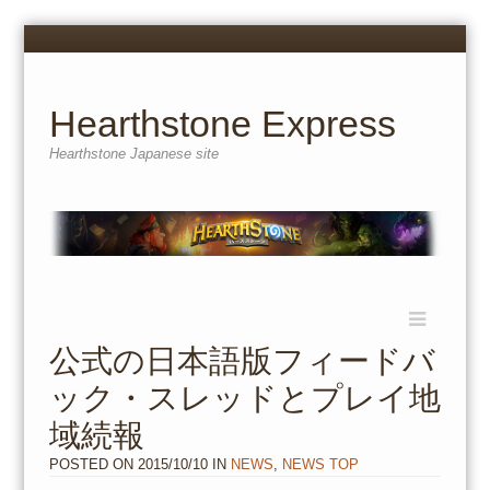
Menu
Skip
to
content
Hearthstone Express
Hearthstone Japanese site
Menu
Skip
to
公式の日本語版フィードバ
content
ック・スレッドとプレイ地
域続報
POSTED ON
2015/10/10
IN
NEWS
,
NEWS TOP