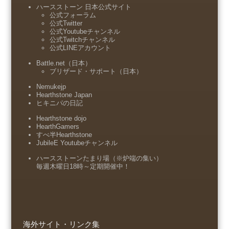
ハースストーン 日本公式サイト
公式フォーラム
公式Twitter
公式Youtubeチャンネル
公式Twitchチャンネル
公式LINEアカウント
Battle.net（日本）
ブリザード・サポート（日本）
Nemukejp
Hearthstone Japan
ヒキニパの日記
Hearthstone dojo
HearthGamers
すべ半Hearthstone
JubileE Youtubeチャンネル
ハースストーンたまり場（※炉端の集い）
毎週木曜日18時～定期開催中！
海外サイト・リンク集