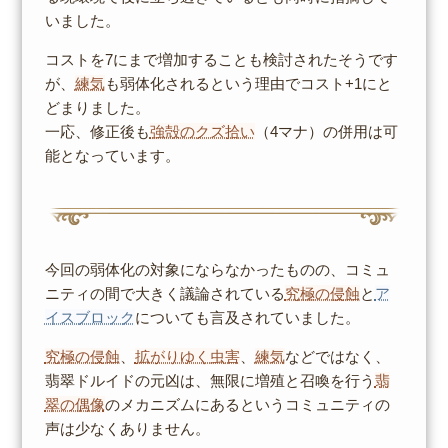
いました。
コストを7にまで増加することも検討されたそうです
が、
練気
も弱体化されるという理由でコスト+1にと
どまりました。
一応、修正後も
強殻のクズ拾い
（4マナ）の併用は可
能となっています。
今回の弱体化の対象にならなかったものの、コミュ
ニティの間で大きく議論されている
究極の侵蝕
と
ア
イスブロック
についても言及されていました。
究極の侵蝕
、
拡がりゆく虫害
、
練気
などではなく、
翡翠ドルイドの元凶は、無限に増殖と召喚を行う
翡
翠の偶像
のメカニズムにあるというコミュニティの
声は少なくありません。