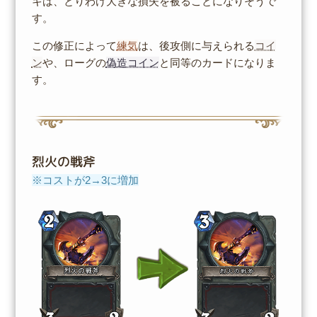
キは、とりわけ大きな損失を被ることになりそうで
す。
この修正によって
練気
は、後攻側に与えられる
コイ
ン
や、ローグの
偽造コイン
と同等のカードになりま
す。
烈火の戦斧
※コストが2→3に増加