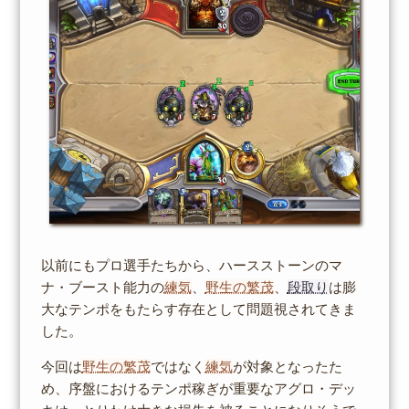
以前にもプロ選手たちから、ハースストーンのマ
ナ・ブースト能力の
練気
、
野生の繁茂
、
段取り
は膨
大なテンポをもたらす存在として問題視されてきま
した。
今回は
野生の繁茂
ではなく
練気
が対象となったた
め、序盤におけるテンポ稼ぎが重要なアグロ・デッ