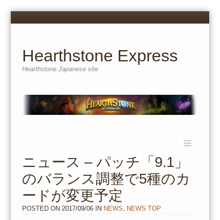
Menu
Skip
to
content
Hearthstone Express
Hearthstone Japanese site
Menu
Skip
to
ニュース – パッチ「9.1」
content
のバランス調整で5種のカ
ードが変更予定
POSTED ON
2017/09/06
IN
NEWS
,
NEWS TOP