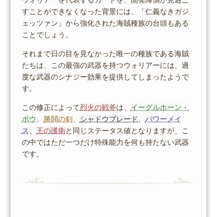
すことができなくなった背景には、「仁義なきガジ
ェッツァン」から強化された海賊種族の台頭もある
ことでしょう。
それまで日の目を見なかった唯一の種族である海賊
たちは、この最強の武器を持つウォリアーには、過
度な武器のシナジー効果を提供してしまったようで
す。
この修正によって
烈火の戦斧
は、
イーグルホーン・
ボウ
、
勝鬨の剣
、
シャドウブレード
、
パワーメイ
ス
、
王の護衛
と同じステータス値となりますが、こ
の中ではただ一つだけ特殊能力を何も持たない武器
です。