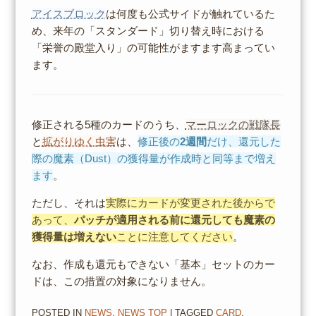
アイスブロック
は何度も公式サイドが触れているた
め、来年の「スタンダード」切り替え時における
「栄誉の殿堂入り」の可能性がますます高まってい
ます。
修正される5種のカードのうち、
マーロックの戦隊長
と
拡がりゆく虫害
は、
修正後の
2週間
だけ、還元した
際の魔素（Dust）の獲得量が作成時と同等まで増え
ます
。
ただし、それは
実際にカードが変更された後からで
あって、
パッチが適用される前に還元しても魔素の
獲得量は増えない
ことに注意してください
。
なお、作成も還元もできない「基本」セットのカー
ドは、この措置の対象になりません。
POSTED IN
NEWS
,
NEWS TOP
| TAGGED
CARD
,