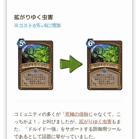
拡がりゆく虫害
※コストが5→6に増加
コミュニティの多くが「
究極の侵蝕
じゃなくて、こ
っちかよ！」と叫びましたが、
拡がりゆく虫害
もま
た、「ドルイド一強」をサポートする防御用ツール
であるとして話題に挙がっていました。