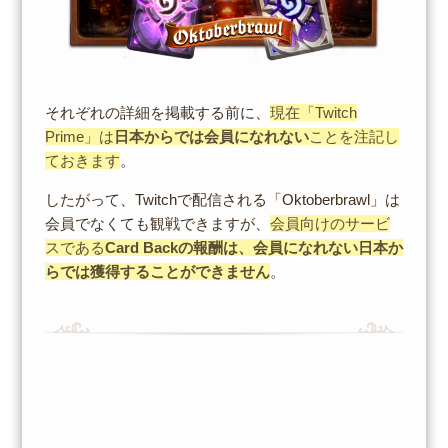
それぞれの詳細を掲載する前に、
現在「Twitch
Prime」は
日本からでは会員になれない
ことを注記し
ておきます
。
したがって、Twitchで配信される「Oktoberbrawl」は
会員でなくても観戦できますが、
会員向けのサービ
スである
Card Backの報酬は、会員になれない日本か
らでは獲得することができません
。