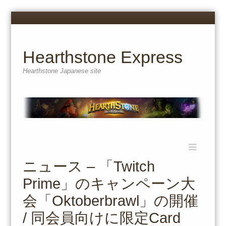
Menu
Skip
to
content
Hearthstone Express
Hearthstone Japanese site
Menu
Skip
to
ニュース – 「Twitch
content
Prime」のキャンペーン大
会「Oktoberbrawl」の開催
/ 同会員向けに限定Card