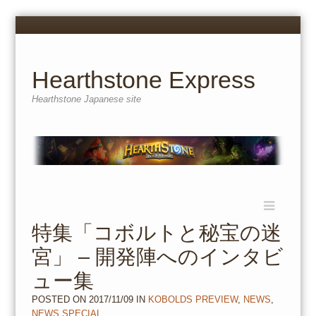
Menu
Skip
to
content
Hearthstone Express
Hearthstone Japanese site
Menu
Skip
to
特集「コボルトと秘宝の迷
content
宮」 – 開発陣へのインタビ
ュー集
POSTED ON
2017/11/09
IN
KOBOLDS PREVIEW
,
NEWS
,
NEWS SPECIAL