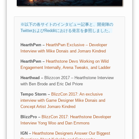
※以下の各サイトのインタビュー記事と、開発陣の
TwitterおよびRedditにおける発言を参照しました。
HearthPwn –
HearthPwn Exclusive – Developer
Interview with Mike Donais and Jomaro Kindred
HearthPwn –
Hearthstone Devs Working on Wild
Engagement Internally, Arena Tweaks, and Ladder
Hearthead –
Blizzcon 2017 – Hearthstone Interview
with Ben Brode and Eric Del Priore
Tempo Storm –
BlizzCon 2017: An exclusive
interview with Game Designer Mike Donais and
Concept Artist Jomaro Kindred
BlizzPro –
BlizzCon 2017: Hearthstone Developer
Interview Yong Woo and Dan Emmons
IGN –
Hearthstone Designers Answer Our Biggest