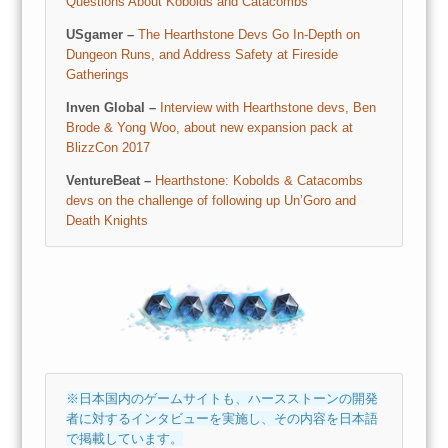
Questions About Kobolds and Catacombs
USgamer –
The Hearthstone Devs Go In-Depth on
Dungeon Runs, and Address Safety at Fireside
Gatherings
Inven Global –
Interview with Hearthstone devs, Ben
Brode & Yong Woo, about new expansion pack at
BlizzCon 2017
VentureBeat –
Hearthstone: Kobolds & Catacombs
devs on the challenge of following up Un’Goro and
Death Knights
※日本国内のゲームサイトも、ハースストーンの開発
者に対するインタビューを実施し、その内容を日本語
で掲載しています。