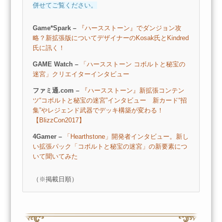
併せてご覧ください。
Game*Spark –
『ハースストーン』でダンジョン攻
略？新拡張版についてデザイナーのKosak氏とKindred
氏に訊く！
GAME Watch –
「ハースストーン コボルトと秘宝の
迷宮」クリエイターインタビュー
ファミ通.com –
『ハースストーン』新拡張コンテン
ツ“コボルトと秘宝の迷宮”インタビュー 新カード“招
集”やレジェンド武器でデッキ構築が変わる！
【BlizzCon2017】
4Gamer –
「Hearthstone」開発者インタビュー。新し
い拡張パック「コボルトと秘宝の迷宮」の新要素につ
いて聞いてみた
（※掲載日順）