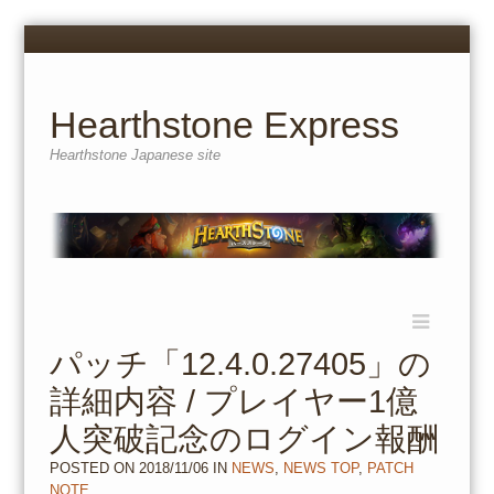
Menu
Skip
to
content
Hearthstone Express
Hearthstone Japanese site
Menu
Skip
to
パッチ「12.4.0.27405」の
content
詳細内容 / プレイヤー1億
人突破記念のログイン報酬
POSTED ON
2018/11/06
IN
NEWS
,
NEWS TOP
,
PATCH
NOTE