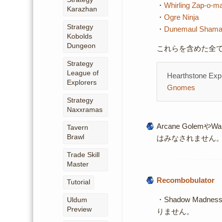
・
Whirling Zap-o-ma
Karazhan
・
Ogre Ninja
Strategy
・
Dunemaul Sham
Kobolds
Dungeon
これらを含めた全
Strategy
League of
Hearthstone Exp
Explorers
Gnomes
Strategy
Naxxramas
Arcane Gole
Tavern
Brawl
はみなされません
Trade Skill
Master
Recombobulator
Tutorial
・Shadow Mad
Uldum
Preview
りません。