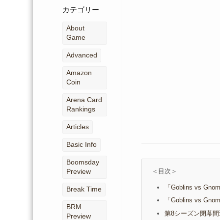
ー
カテゴリー
カ
イ
About
ブ
Game
Advanced
Amazon
Coin
Arena Card
Rankings
Articles
Basic Info
Boomsday
＜目次＞
Preview
「Goblins vs G
Break Time
「Goblins vs G
BRM
第8シーズン閉幕間
Preview