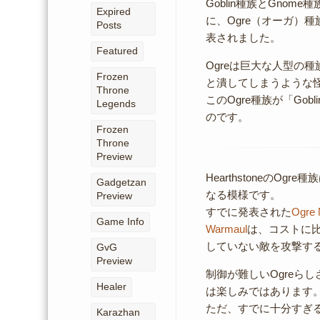
Goblin種族とGnome種
Expired
に、Ogre（オーガ）
Posts
表されました。
Featured
Ogreは巨大な人型の
Frozen
と潰してしまうような
Throne
このOgre種族が「Gobl
Legends
のです。
Frozen
Throne
Preview
HearthstoneのO
Gadgetzan
なる模様です。
Preview
すでに発表された
Ogre 
Game Info
Warmaul
は、コストに
していない敵を攻撃す
GvG
Preview
制御が難しいOgreら
Healer
は楽しみではあります
ただ、すでに十分すぎるほ
Karazhan