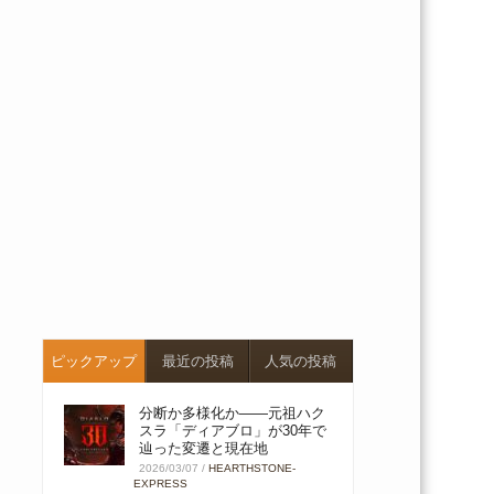
ピックアップ
最近の投稿
人気の投稿
分断か多様化か――元祖ハク
スラ「ディアブロ」が30年で
辿った変遷と現在地
2026/03/07
/
HEARTHSTONE-
EXPRESS