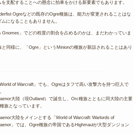
ムを支配することへの懸念に拍車をかける新要素でもあります。
oulderfist Ogreなどの既存のOgre種族は、能力が変更されることはな
ダムになることもありません。
ns vs Gnomes」でどの程度の割合を占めるのかは、まだわかっていま
e種族と同様に、「Ogre」というMinionの種族が新設されることはあり
World of Warcraft」でも、Ogreはタフで高い攻撃力を持つ巨人で
。
raenor大陸（現Outland）で誕生し、Orc種族とともに同大陸の主要
種族となっています。
raenor大陸をメインとする「World of Warcraft: Warlords of
raenor」では、Ogre種族の帝国であるHighmaulが大型ダンジョン