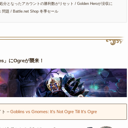
処分となったアカウントの勝利数がリセット / Golden Heroが没収に
ck 問題 / Battle.net Shop 冬季セール
omes」にOgreが襲来！
イト –
Goblins vs Gnomes: It’s Not Ogre Till It’s Ogre