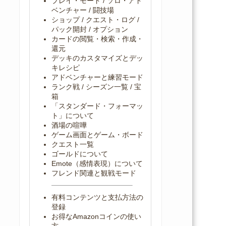
プレイ・モード / ソロ・アド
ベンチャー / 闘技場
ショップ / クエスト・ログ /
パック開封 / オプション
カードの閲覧・検索・作成・
還元
デッキのカスタマイズとデッ
キレシピ
アドベンチャーと練習モード
ランク戦 / シーズン一覧 / 宝
箱
「スタンダード・フォーマッ
ト」について
酒場の喧嘩
ゲーム画面とゲーム・ボード
クエスト一覧
ゴールドについて
Emote（感情表現）について
フレンド関連と観戦モード
有料コンテンツと支払方法の
登録
お得なAmazonコインの使い
方