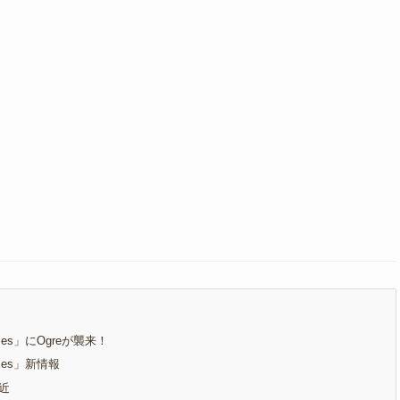
nomes」にOgreが襲来！
nomes」新情報
近