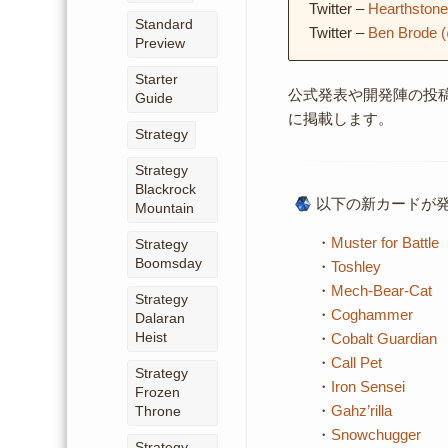
Twitter –
Hearthsto
Standard
Twitter –
Ben Brode 
Preview
Starter
公式発表や開発陣の投稿な
Guide
に掲載します。
Strategy
Strategy
Blackrock
以下の新カードが
Mountain
・
Muster for Battle
Strategy
Boomsday
・
Toshley
・
Mech-Bear-Cat
Strategy
・
Coghammer
Dalaran
Heist
・
Cobalt Guardian
・
Call Pet
Strategy
・
Iron Sensei
Frozen
・
Gahz’rilla
Throne
・
Snowchugger
Strategy