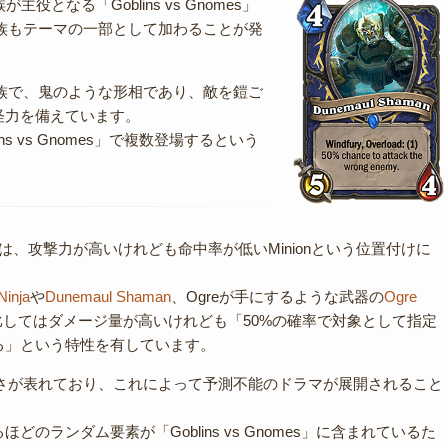
族が主役となる「Goblins vs Gnomes」
種族もテーマの一部として加わることが発
種族で、鬼のような形相であり、敵を鎧ご
怪力を備えています。
ins vs Gnomes」で複数登場するという
gre種族は、攻撃力が高いけれども命中率が低いMinionという位置付けに
Ninja
や
Dunemaul Shaman
、Ogreが手にするような武器の
Ogre
比してはダメージ量が高いけれども「50%の確率で対象として指定
る」という特性を有しています。
しさが表れており、これによって予測不能のドラマが展開されること
。
どのランダム要素が「Goblins vs Gnomes」に含まれているた