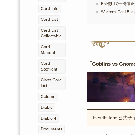
Bot使用で一時停止
Card Info
Warlords Card Ba
Card List
Card List
Collectable
Card
Manual
Card
「Goblins vs Gn
Spotlight
Class Card
List
Column
Diablo
Hearthstone 公式サ
Diablo 4
Documents