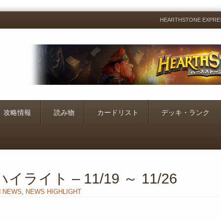
HEARTHSTONE EXP
Menu
Skip
to
content
攻略情報
読み物
カードリスト
デッキ・ランク
イト – 11/19 ～ 11/26
N
NEWS
,
NEWS HIGHLIGHT