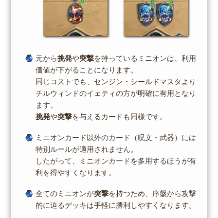
元から
挑発
や
突撃
を持っているミニオンは、利用
価値が下がることになります。
同じコストでも、センジン・シールドマスタより
チルウィンドのイェティの方が明確に有用となり
ます。
挑発
や
突撃
を与えるカードも同様です。
ミニオンカード以外のカード（呪文・武器）には
特別ルールが適用されません。
したがって、ミニオンカードを多用するほうが有
利を得やすくなります。
全てのミニオンが
突撃
を持つため、序盤から攻撃
的に迫るデッキは手軽に勝利しやすくなります。