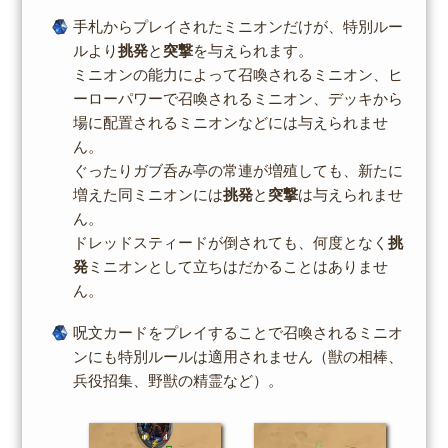
手札からプレイされたミニオンだけが、特別ルー
ルより
挑発
と
突撃
を与えられます。
ミニオンの能力によって召喚されるミニオン、ヒ
ーローパワーで召喚されるミニオン、デッキから
場に配置されるミニオンなどには与えられませ
ん。
ぐったりガブ呑み亭の常連が増殖しても、新たに
増えた同ミニオンには
挑発
と
突撃
は与えられませ
ん。
ドレッドスティードが倒されても、何度となく
挑
発
ミニオンとして立ちはだかることはありませ
ん。
呪文カードをプレイすることで召喚されるミニオ
ンにも特別ルールは適用されません（獣の相棒、
兵役招集、野獣の精霊など）。