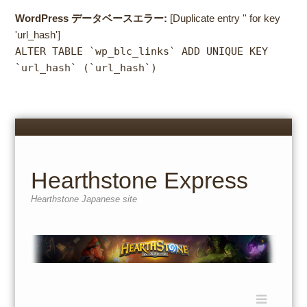
WordPress データベースエラー:
[Duplicate entry '' for key
'url_hash']
ALTER TABLE `wp_blc_links` ADD UNIQUE KEY
`url_hash` (`url_hash`)
Menu
Skip
to
content
Hearthstone Express
Hearthstone Japanese site
Menu
Skip