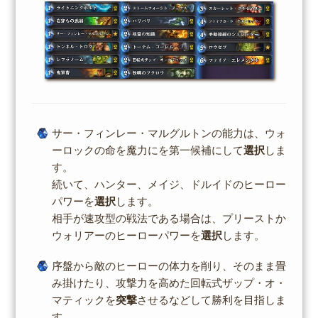
サー・フィンレー・マルグルトンの能力は、ウォ
ーロックの命を魔力にを第一候補にして
選択
しま
す。
続いて、ハンター、メイジ、ドルイドのヒーロー
パワーを
選択
します。
相手が速攻型の戦法である場合は、プリーストか
ウォリアーのヒーローパワーを
選択
します。
序盤から敵のヒーローの体力を削り、そのまま畳
み掛けたり、攻撃力を高めた回転式ザップ・オ・
マティックを
突撃
させるなどして勝利を目指しま
す。