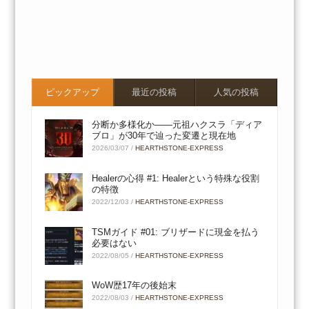
ピックアップ
最近の投稿
人気の投稿
分断か多様化か――元祖ハクスラ「ディア
ブロ」が30年で辿った変遷と現在地
2026/03/07
/
HEARTHSTONE-EXPRESS
Healerの心得 #1: Healerという特殊な役割
の特徴
2022/12/03
/
HEARTHSTONE-EXPRESS
TSMガイド #01: ブリザードに現金を払う
必要はない
2022/08/05
/
HEARTHSTONE-EXPRESS
WoW歴17年の後始末
2022/08/03
/
HEARTHSTONE-EXPRESS