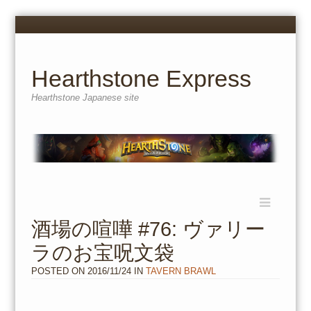
Menu
Skip
to
content
Hearthstone Express
Hearthstone Japanese site
Menu
Skip
to
酒場の喧嘩 #76: ヴァリー
content
ラのお宝呪文袋
POSTED ON
2016/11/24
IN
TAVERN BRAWL