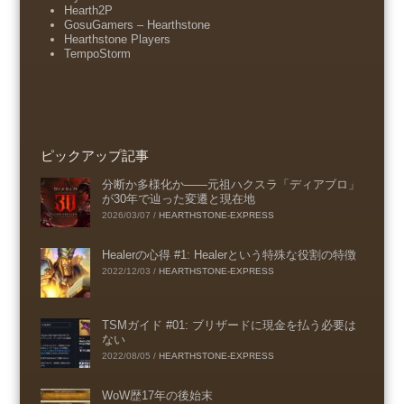
Hearth2P
GosuGamers – Hearthstone
Hearthstone Players
TempoStorm
ピックアップ記事
分断か多様化か――元祖ハクスラ「ディアブロ」
が30年で辿った変遷と現在地
2026/03/07
/
HEARTHSTONE-EXPRESS
Healerの心得 #1: Healerという特殊な役割の特徴
2022/12/03
/
HEARTHSTONE-EXPRESS
TSMガイド #01: ブリザードに現金を払う必要は
ない
2022/08/05
/
HEARTHSTONE-EXPRESS
WoW歴17年の後始末