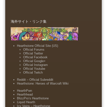
海外サイト・リンク集
Hearthstone Official Site (US)
Official Forums
Official Twitter
Official Facebook
Official Google+
Official Instagram
Official Youtube
Official Twitch
Reddit – Official Subreddit
Hearthstone: Heroes of Warcraft Wiki
HearthPwn
Hearthhead
BlizzPro’s Hearthstone
Liquid Hearth
Icy Veins – Hearthstone