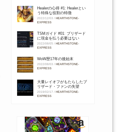
Healerの心得 #1: Healerとい
う特殊な役割の特徴
2022/12/03
/
HEARTHSTONE-
EXPRESS
TSMガイド #01: ブリザード
に現金を払う必要はない
2022/08/05
/
HEARTHSTONE-
EXPRESS
WoW歴17年の後始末
2022/08/03
/
HEARTHSTONE-
EXPRESS
大量レイオフがもたらしたブ
リザード・ファンの失望
2019/02/17
/
HEARTHSTONE-
EXPRESS