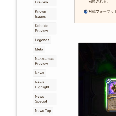
召喚される。
Preview
Known
対戦フォーマッ
Isuues
Kobolds
Preview
Legends
Meta
Naxxramas
Preview
News
News
Highlight
News
Special
News Top