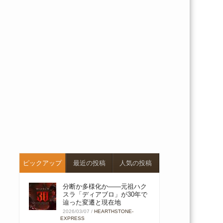
ピックアップ
最近の投稿
人気の投稿
分断か多様化か――元祖ハク
スラ「ディアブロ」が30年で
辿った変遷と現在地
2026/03/07
/
HEARTHSTONE-
EXPRESS