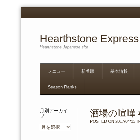
Hearthstone Express
Hearthstone Japanese site
Menu
Skip
メニュー
新着順
基本情報
to
content
Season Ranks
月別アーカイ
酒場の喧嘩 
ブ
POSTED ON
2017/04/13
I
月
別
ア