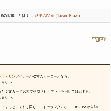
場の喧嘩」とは？ →
酒場の喧嘩（Tavern Brawl）
ーラ・サングイナー
が双方のヒーローとなる。
できない。
れた呪文カード30枚で構成されたデッキを用いて対戦する。
できない。
レイすると、それと同じコストのランダムなミニオン1体が自陣に