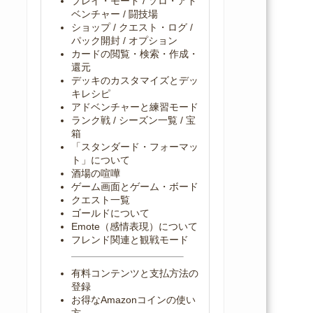
プレイ・モード / ソロ・アド
ベンチャー / 闘技場
ショップ / クエスト・ログ /
パック開封 / オプション
カードの閲覧・検索・作成・
還元
デッキのカスタマイズとデッ
キレシピ
アドベンチャーと練習モード
ランク戦 / シーズン一覧 / 宝
箱
「スタンダード・フォーマッ
ト」について
酒場の喧嘩
ゲーム画面とゲーム・ボード
クエスト一覧
ゴールドについて
Emote（感情表現）について
フレンド関連と観戦モード
有料コンテンツと支払方法の
登録
お得なAmazonコインの使い
方