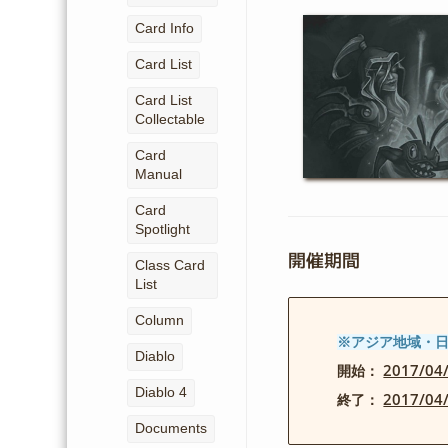
Card Info
Card List
Card List
Collectable
Card
Manual
Card
Spotlight
開催期間
Class Card
List
Column
※アジア地域・
Diablo
2017/0
開始：
Diablo 4
2017/0
終了：
Documents