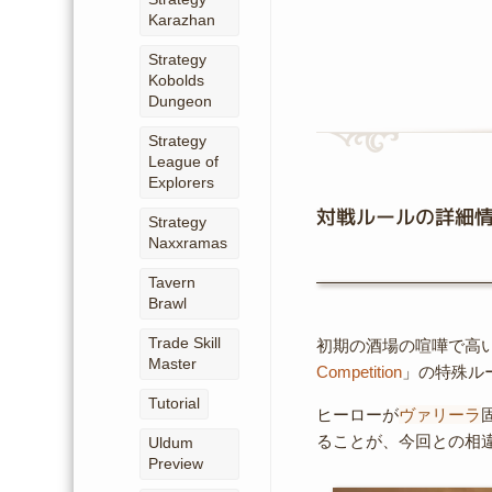
Karazhan
Strategy
Kobolds
Dungeon
Strategy
League of
Explorers
対戦ルールの詳細
Strategy
Naxxramas
Tavern
Brawl
Trade Skill
初期の酒場の喧嘩で高い
Master
Competition
」の特殊ル
Tutorial
ヒーローが
ヴァリーラ
ることが、今回との相
Uldum
Preview