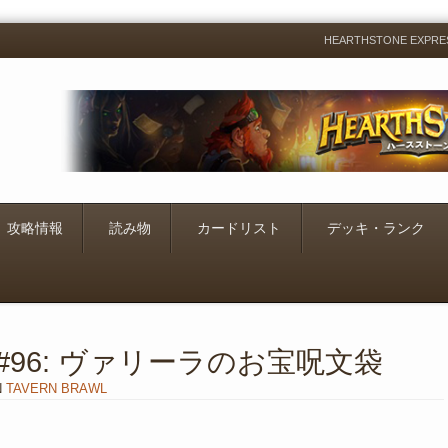
HEARTHSTONE EXP
Menu
Skip
to
content
攻略情報
読み物
カードリスト
デッキ・ランク
#96: ヴァリーラのお宝呪文袋
N
TAVERN BRAWL