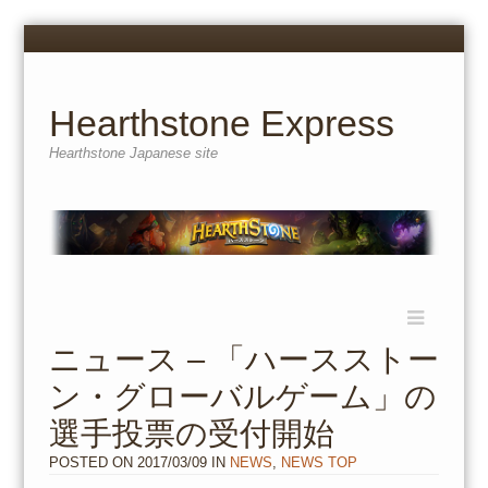
Menu
Skip
to
content
Hearthstone Express
Hearthstone Japanese site
Menu
Skip
to
ニュース – 「ハースストー
content
ン・グローバルゲーム」の
選手投票の受付開始
POSTED ON
2017/03/09
IN
NEWS
,
NEWS TOP