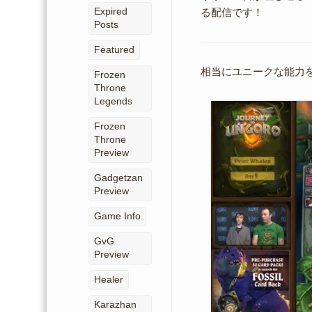
Expired
る配信です！
Posts
Featured
相当にユニークな能力
Frozen
Throne
Legends
Frozen
Throne
Preview
Gadgetzan
Preview
Game Info
GvG
Preview
Healer
Karazhan