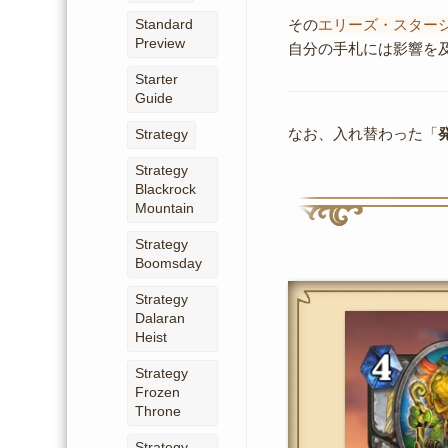
Standard
その
エリーズ・スター
Preview
自分の手札には影響を
Starter
Guide
なお、入れ替わった「
Strategy
Strategy
Blackrock
Mountain
Strategy
Boomsday
Strategy
Dalaran
Heist
Strategy
Frozen
Throne
Strategy