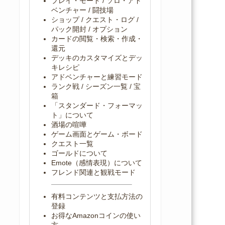
プレイ・モード / ソロ・アド
ベンチャー / 闘技場
ショップ / クエスト・ログ /
パック開封 / オプション
カードの閲覧・検索・作成・
還元
デッキのカスタマイズとデッ
キレシピ
アドベンチャーと練習モード
ランク戦 / シーズン一覧 / 宝
箱
「スタンダード・フォーマッ
ト」について
酒場の喧嘩
ゲーム画面とゲーム・ボード
クエスト一覧
ゴールドについて
Emote（感情表現）について
フレンド関連と観戦モード
有料コンテンツと支払方法の
登録
お得なAmazonコインの使い
方