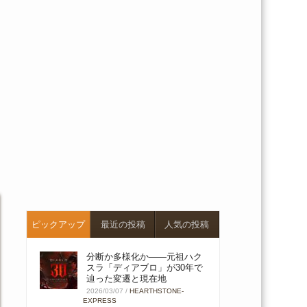
ピックアップ
最近の投稿
人気の投稿
分断か多様化か――元祖ハク
スラ「ディアブロ」が30年で
辿った変遷と現在地
2026/03/07
/
HEARTHSTONE-
EXPRESS