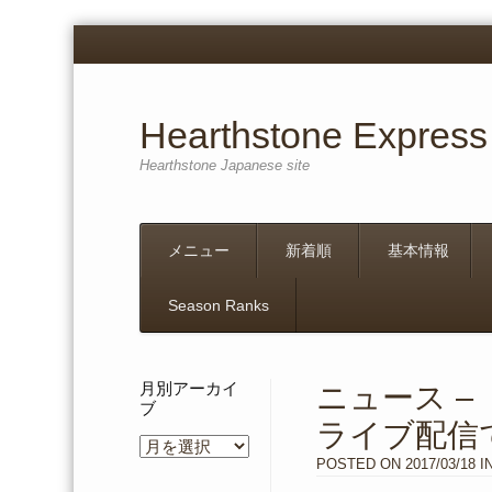
Hearthstone Express
Hearthstone Japanese site
Menu
Skip
メニュー
新着順
基本情報
to
content
Season Ranks
月別アーカイ
ニュース 
ブ
ライブ配信
月
別
POSTED ON
2017/03/18
I
ア