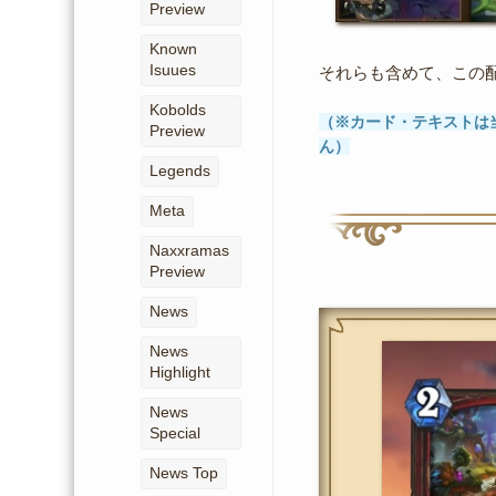
Preview
Known
Isuues
それらも含めて、この
Kobolds
（※カード・テキストは
Preview
ん）
Legends
Meta
Naxxramas
Preview
News
News
Highlight
News
Special
News Top