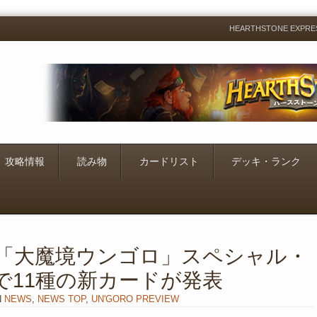
HEARTHSTONE EXP
Menu
Skip
to
content
攻略情報
読み物
カードリスト
デッキ・ランク
– 「大魔境ウンゴロ」スペシャル・
で11種の新カードが発表
N
NEWS
,
NEWS TOP
,
UN'GORO PREVIEW