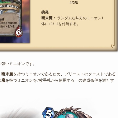
4/2/6
挑発
断末魔：
ランダムな味方のミニオン1
体に+1/+1を付与する。
や強いミニオンです。
、
断末魔
を持つミニオンであるため、プリーストのクエストである
末魔
を持つミニオンを7枚手札から使用する」の達成条件を満たす