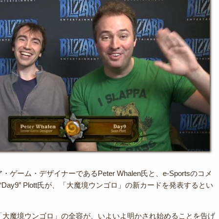
ーム・デザイナーであるPeter Whalen氏と、e-Sportsのコメ
“Day9” Plott氏が、「大魔境ウンゴロ」の新カードを発表するとい
「大魔境ウンゴロ」の全容が、いよいよ明かされ始めることを告げ