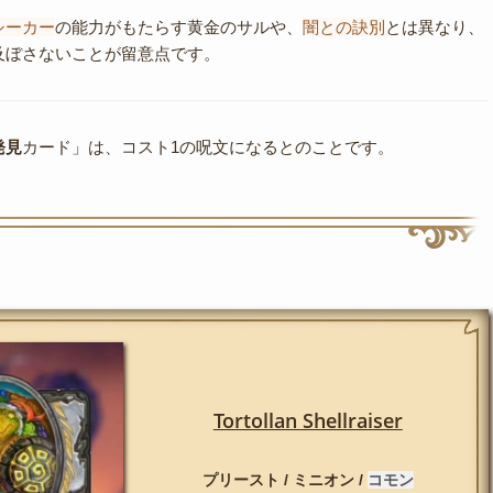
シーカー
の能力がもたらす黄金のサルや、
闇との訣別
とは異なり、
及ぼさないことが留意点です。
発見
カード」は、コスト1の呪文になるとのことです。
Tortollan Shellraiser
プリースト / ミニオン /
コモン