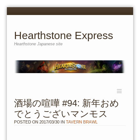
Menu
Skip
to
content
Hearthstone Express
Hearthstone Japanese site
Menu
Skip
to
酒場の喧嘩 #94: 新年おめ
content
でとうございマンモス
POSTED ON
2017/03/30
IN
TAVERN BRAWL