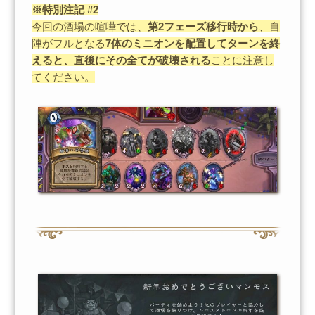
※特別注記 #2
今回の酒場の喧嘩では、
第2フェーズ移行時から
、自
陣がフルとなる
7体のミニオンを配置してターンを終
えると、直後にその全てが破壊される
ことに注意し
てください。