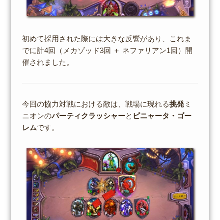
初めて採用された際には大きな反響があり、これま
でに計4回（メカゾッド3回 ＋ ネファリアン1回）開
催されました。
今回の協力対戦における敵は、戦場に現れる
挑発
ミ
ニオンの
パーティクラッシャー
と
ピニャータ・ゴー
レム
です。