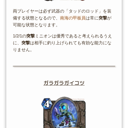
両プレイヤーは必ず武器の「タッドのロッド」を装
備する状態となるので、
南海の甲板員
は常に
突撃
が
可能な状態となります。
1/2/1の
突撃
ミニオンは優秀であると考えられるうえ
に、
突撃
は相手に釣り上げられても有効な能力にな
りません。
ガラガラガイコツ