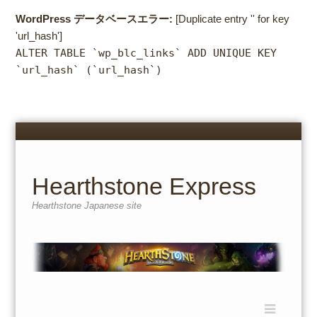
WordPress データベースエラー:
[Duplicate entry '' for key
'url_hash']
ALTER TABLE `wp_blc_links` ADD UNIQUE KEY
`url_hash` (`url_hash`)
Menu
Skip
to
content
Hearthstone Express
Hearthstone Japanese site
Menu
Skip