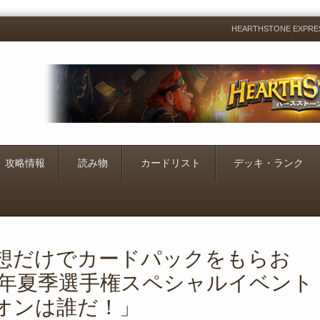
HEARTHSTONE EXP
Menu
Skip
to
content
攻略情報
読み物
カードリスト
デッキ・ランク
想だけでカードパックをもらお
018年夏季選手権スペシャルイベント
オンは誰だ！」