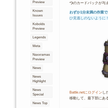
Preview
つ
のカードパックが与
Known
わずか1分未満の作業で
Isuues
ひ見逃しのないように
Kobolds
Preview
Legends
Meta
Naxxramas
Preview
News
News
Highlight
News
Battle.netにログイン
し
Special
移動して、最下部にあ
News Top