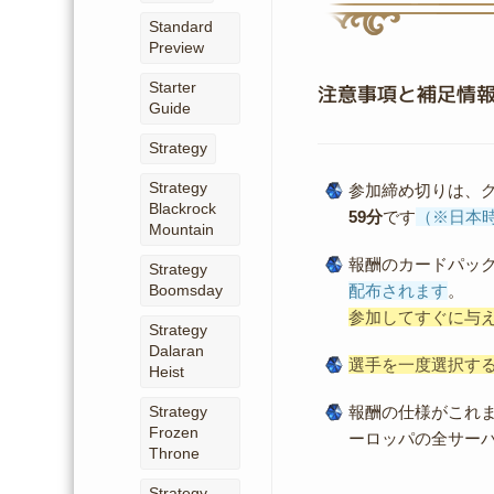
Standard
Preview
Starter
注意事項と補足情
Guide
Strategy
Strategy
参加締め切りは、
Blackrock
59分
です
（※日本
Mountain
報酬のカードパッ
Strategy
配布されます
。
Boomsday
参加してすぐに与
Strategy
Dalaran
選手を一度選択す
Heist
報酬の仕様がこれ
Strategy
Frozen
ーロッパの全サー
Throne
Strategy