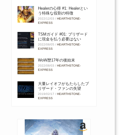
Healerの心得 #1: Healerとい
う特殊な役割の特徴
2022/12/03
/
HEARTHSTONE-
EXPRESS
TSMガイド #01: ブリザード
に現金を払う必要はない
2022/08/05
/
HEARTHSTONE-
EXPRESS
WoW歴17年の後始末
2022/08/03
/
HEARTHSTONE-
EXPRESS
大量レイオフがもたらしたブ
リザード・ファンの失望
2019/02/17
/
HEARTHSTONE-
EXPRESS