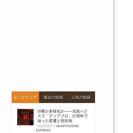
ピックアップ
最近の投稿
人気の投稿
分断か多様化か――元祖ハク
スラ「ディアブロ」が30年で
辿った変遷と現在地
2026/03/07
/
HEARTHSTONE-
EXPRESS