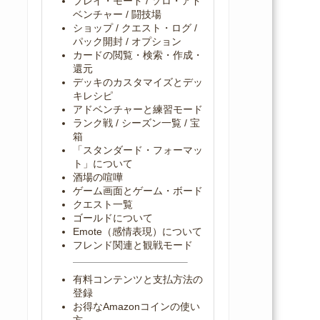
プレイ・モード / ソロ・アド
ベンチャー / 闘技場
ショップ / クエスト・ログ /
パック開封 / オプション
カードの閲覧・検索・作成・
還元
デッキのカスタマイズとデッ
キレシピ
アドベンチャーと練習モード
ランク戦 / シーズン一覧 / 宝
箱
「スタンダード・フォーマッ
ト」について
酒場の喧嘩
ゲーム画面とゲーム・ボード
クエスト一覧
ゴールドについて
Emote（感情表現）について
フレンド関連と観戦モード
有料コンテンツと支払方法の
登録
お得なAmazonコインの使い
方