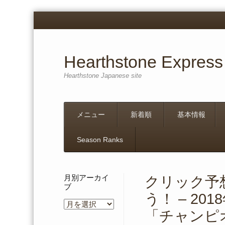
Hearthstone Express
Hearthstone Japanese site
Menu
Skip
メニュー
新着順
基本情報
to
content
Season Ranks
月別アーカイ
クリック予
ブ
う！ – 2
月
「チャンピ
別
ア