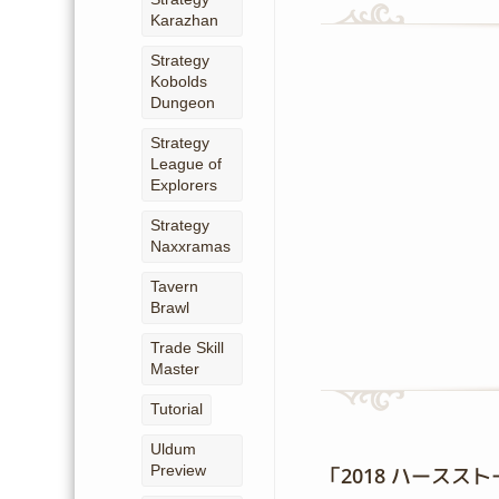
Karazhan
Strategy
Kobolds
Dungeon
Strategy
League of
Explorers
Strategy
Naxxramas
Tavern
Brawl
Trade Skill
Master
Tutorial
Uldum
Preview
「2018 ハース