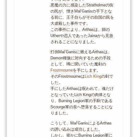
悪魔の力に感染したStratholmeの街
の民が、憎きMal’Ganisの手下とな
る前に、王子自らがその自国の民を
大虐殺した事件です。
この事件により、Arthasは、師の
Utherや恋人であったJainaから見放
されることになりました。
打倒Mal’Ganisに燃えるArthasは、
Demon種族に対向するための手段
として、噂に聞いていた魔剣の
Frostmourne
を手にします。
そのFrostmourneは
Lich King
の剣で
した。
手にしたArthasは呪われて、魂だけ
となっていたLich Kingの肉体とな
り、Burning Legion軍の手駒である
Scourge軍の長へ堕落することにな
りました。
こうして、Mal’GanisによるArthas
の誘い込みは成功しました。
しかし、密かにBurning Legion軍に