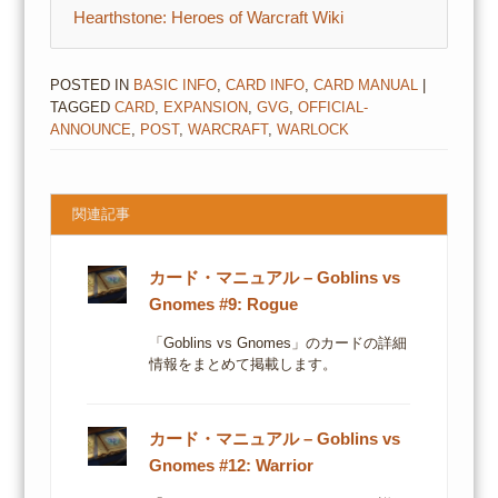
Hearthstone: Heroes of Warcraft Wiki
POSTED IN
BASIC INFO
,
CARD INFO
,
CARD MANUAL
|
TAGGED
CARD
,
EXPANSION
,
GVG
,
OFFICIAL-
ANNOUNCE
,
POST
,
WARCRAFT
,
WARLOCK
関連記事
カード・マニュアル – Goblins vs
Gnomes #9: Rogue
「Goblins vs Gnomes」のカードの詳細
情報をまとめて掲載します。
カード・マニュアル – Goblins vs
Gnomes #12: Warrior