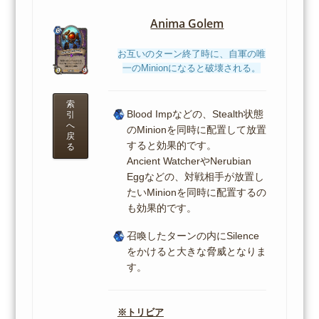
Anima Golem
お互いのターン終了時に、自軍の唯
一のMinionになると破壊される。
索
Blood Impなどの、Stealth状態
引
へ
のMinionを同時に配置して放置
戻
すると効果的です。
る
Ancient WatcherやNerubian
Eggなどの、対戦相手が放置し
たいMinionを同時に配置するの
も効果的です。
召喚したターンの内にSilence
をかけると大きな脅威となりま
す。
※トリビア