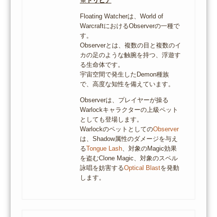
※トリビア
Floating Watcherは、World of
WarcraftにおけるObserverの一種で
す。
Observerとは、複数の目と複数のイ
カの足のような触腕を持つ、浮遊す
る生命体です。
宇宙空間で発生したDemon種族
で、高度な知性を備えています。
Observerは、プレイヤーが操る
Warlockキャラクターの上級ペット
としても登場します。
Warlockのペットとしての
Observer
は、Shadow属性のダメージを与え
る
Tongue Lash
、対象のMagic効果
を盗むClone Magic、対象のスペル
詠唱を妨害する
Optical Blast
を発動
します。