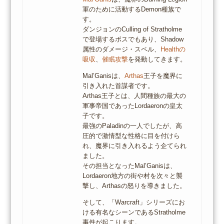
軍のために活動するDemon種族で
す。
ダンジョンのCulling of Stratholme
で登場するボスでもあり、Shadow
属性のダメージ・スペル、
Healthの
吸収
、
催眠攻撃
を発動してきます。
Mal’Ganisは、
Arthas
王子を魔界に
引き入れた首謀者です。
Arthas王子とは、人間種族の最大の
軍事帝国であったLordaeronの皇太
子です。
最強のPaladinの一人でしたが、高
圧的で激情型な性格に目を付けら
れ、魔界に引き入れるよう企てられ
ました。
その担当となったMal’Ganisは、
Lordaeron地方の街や村を次々と襲
撃し、Arthasの怒りを導きました。
そして、「Warcraft」シリーズにお
ける有名なシーンであるStratholme
事件が起こります。