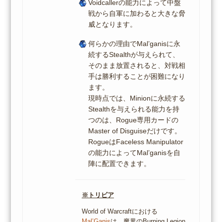
Voidcallerの能力によって中盤
戦から自軍に加わると大きな脅
威となります。
何らかの理由でMal’ganisに永
続するStealthが与えられて、
そのまま放置されると、対戦相
手は勝利することが困難になり
ます。
現時点では、Minionに永続する
Stealthを与えられる能力を持
つのは、Rogue専用カードの
Master of Disguiseだけです。
RogueはFaceless Manipulator
の能力によってMal’ganisを自
陣に配置できます。
※トリビア
World of Warcraftにおける
Mal’Ganis
は、魔界のBurning Legion