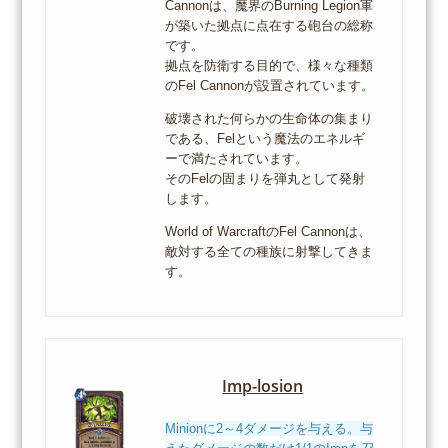
Cannonは、魔界のBurning Legion軍
が築いた拠点に点在する砲台の総称
です。
拠点を防衛する目的で、様々な種類
のFel Cannonが設置されています。
破壊された何らかの生命体の集まり
である、Felという魔法のエネルギ
ーで満たされています。
そのFelの固まりを弾丸として発射
します。
World of WarcraftのFel Cannonは、
敵対する全ての種族に射撃してきま
す。
Imp-losion
Minionに2～4ダメージを与える。与