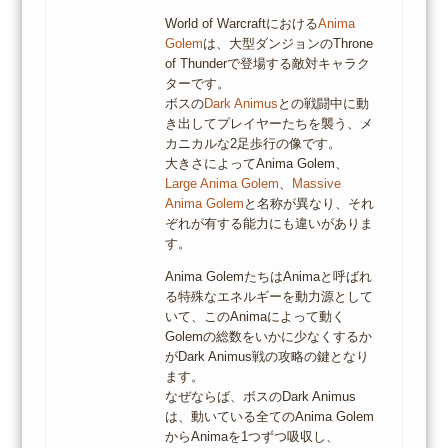
World of Warcraftにおける
Anima
Golem
は、大型ダンジョンのThrone
of Thunderで登場する敵対キャラク
ターです。
ボスの
Dark Animus
との戦闘中に動
き出してプレイヤーたちを襲う、メ
カニカルな2足歩行の像です。
大きさによってAnima Golem、
Large Anima Golem
、
Massive
Anima Golem
と名称が異なり、それ
ぞれが有する能力にも違いがありま
す。
Anima GolemたちはAnimaと呼ばれ
る特殊なエネルギーを動力源として
いて、このAnimaによって動く
Golemの総数をいかに少なくするか
がDark Animus戦の攻略の鍵となり
ます。
なぜならば、ボスのDark Animus
は、動いている全てのAnima Golem
からAnimaを1つずつ吸収し、