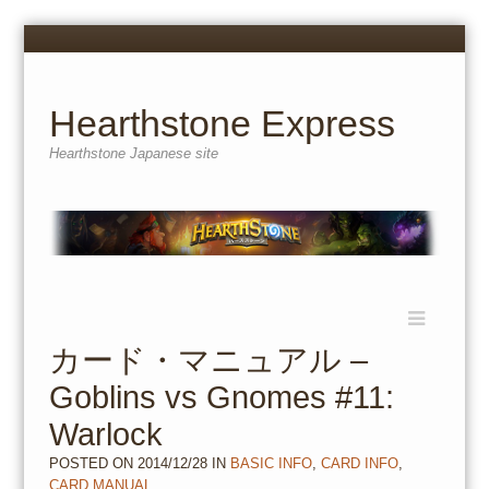
Menu
Skip
to
content
Hearthstone Express
Hearthstone Japanese site
Menu
Skip
to
カード・マニュアル –
content
Goblins vs Gnomes #11:
Warlock
POSTED ON
2014/12/28
IN
BASIC INFO
,
CARD INFO
,
CARD MANUAL