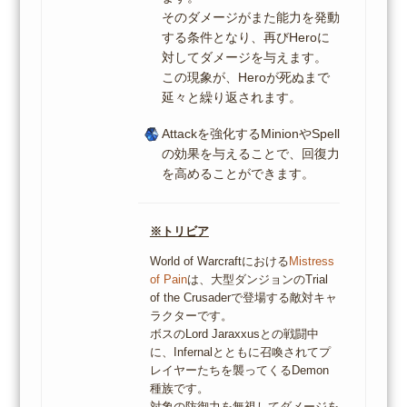
そのダメージがまた能力を発動
する条件となり、再びHeroに
対してダメージを与えます。
この現象が、Heroが死ぬまで
延々と繰り返されます。
Attackを強化するMinionやSpell
の効果を与えることで、回復力
を高めることができます。
※トリビア
World of Warcraftにおける
Mistress
of Pain
は、大型ダンジョンのTrial
of the Crusaderで登場する敵対キャ
ラクターです。
ボスのLord Jaraxxusとの戦闘中
に、Infernalとともに召喚されてプ
レイヤーたちを襲ってくるDemon
種族です。
対象の防御力を無視してダメージを