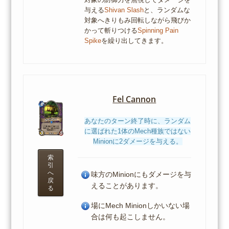
与える
Shivan Slash
と、ランダムな
対象へきりもみ回転しながら飛びか
かって斬りつける
Spinning Pain
Spike
を繰り出してきます。
Fel Cannon
あなたのターン終了時に、ランダム
に選ばれた1体のMech種族ではない
Minionに2ダメージを与える。
索
引
へ
味方のMinionにもダメージを与
戻
えることがあります。
る
場にMech Minionしかいない場
合は何も起こしません。