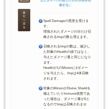
えたダメージの数だけ1/1のImpを召
喚する。
索
引
へ
Spell Damageの恩恵を受けま
戻
す。
る
増強されたダメージの分だけ召
喚されるImpの数も増えます。
召喚されるImpの数は、減少し
た対象のHealthの値ではなく、
与えたダメージ量と同じになり
ます。
Healthが1のMinionに4ダメー
ジを与えたら、Impは4体召喚
されます。
対象のMinionがDivine Shieldを
備えていたりImmune状態であ
った場合は、ダメージ量が0と
なるのでImpは召喚されませ