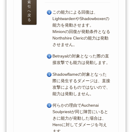
索
引
へ
この能力による回復は、
戻
LightwardenやShadowboxerの
る
能力を発動させます。
Minionの回復が発動条件となる
Northshire Clericの能力は発動
させません。
Betrayalの対象となった際の直
接攻撃でも能力は発動します。
Shadowflameの対象となった
際に発生するダメージは、直接
攻撃によるものではないので、
能力は発動しません。
何らかの理由でAuchenai
Soulpriestが同じ陣営にいると
きに能力が発動した場合は、
Heroに対してダメージを与え
ます。