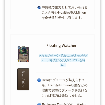
中盤戦で主力として用いられる
ことが多いHealthが5のMinion
を倒せる利便性も有します。
Floating Watcher
あなたのターンであなたのHeroがダ
メージを受けるたびに+2/+2を得
る。
索
引
へ
Heroにダメージが与えられて
戻
も、HeroがImmune状態などの
る
理由で実際にダメージを受けな
ければ能力は発動しません。
Explosive Trapなどの、Minion