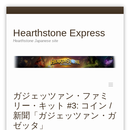
Menu
Skip
to
content
Hearthstone Express
Hearthstone Japanese site
Menu
Skip
to
ガジェッツァン・ファミ
content
リー・キット #3: コイン /
新聞「ガジェッツァン・ガ
ゼッタ」